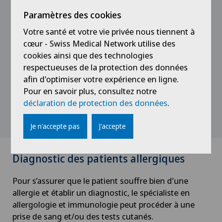
se déclencher lorsque la personne entre en contact
Paramètres des cookies
avec des objets du quotidien (clés, monnaie,
Votre santé et votre vie privée nous tiennent à
poignées de porte).
cœur - Swiss Medical Network utilise des
cookies ainsi que des technologies
Parmi les allergies alimentaires, l’allergie aux œufs
respectueuses de la protection des données
est l’une des plus courantes, notamment chez les
afin d'optimiser votre expérience en ligne.
enfants. Les symptômes les plus fréquents sont :
Pour en savoir plus, consultez notre
urticaire, rhinite allergique, problèmes digestifs (p.ex.
déclaration de protection des données
.
crampes, nausées et vomissements), toux et
essoufflement.
Je n'accepte pas
J'accepte
Diagnostic des patients allergiques
Pour s’assurer que le patient souffre bien d'une
allergie et établir un diagnostic, le spécialiste en
allergologie et immunologie peut procéder à une
prise de sang et/ou des tests cutanés.