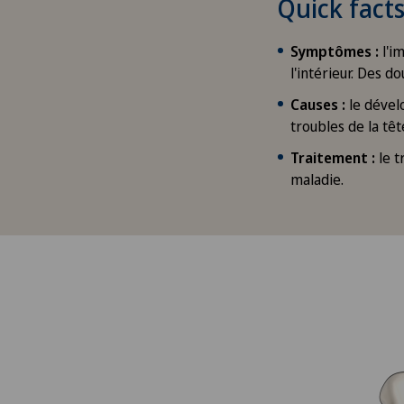
Quick fact
Symptômes :
l'i
l'intérieur. Des d
Causes :
le dével
troubles de la tê
Traitement :
le t
maladie.