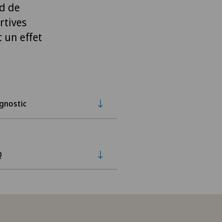
rd de
rtives
t un effet
gnostic
Q