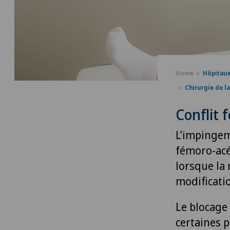
Home
Hôpitau
Chirurgie de l
Conflit 
L’impingem
fémoro-acé
lorsque la 
modificati
Le blocage
certaines p