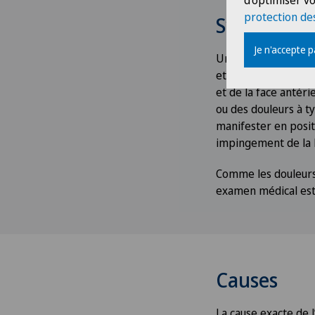
d'optimiser vo
protection de
Symptôme
Je n'accepte 
Un impingement de l
et de haut niveau y
et de la face antér
ou des douleurs à t
manifester en posit
impingement de la ha
Comme les douleurs
examen médical est r
Causes
La cause exacte de 