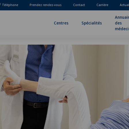
Téléphone
Prendez rendez-vous
Contact
Carrière
Actua
Annuai
Centres
Spécialités
des
médeci