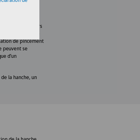
éclaration de
s sportifs amateurs
a région de l’aine
nsation de pincement
he peuvent se
que d’un
de la hanche, un
tion de la hanche