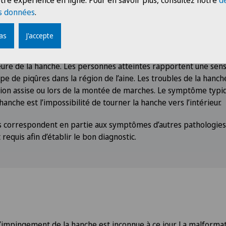
tre expérience en ligne. Pour en savoir plus, consultez notre
d
s données
.
s
pas
J'accepte
a hanche peut survenir chez les adultes et les adolescents. Le
 sont particulièrement exposés. Les douleurs apparaissent dans l
ieure de la hanche. Les personnes atteintes rapportent une se
ype de piqûres dans la région de l’aine. Les troubles de la hanc
ion assise ou lors de la montée de marches. Le symptôme typi
nche est l’impossibilité de tourner la hanche vers l’intérieur.
 correspondent en partie aux symptômes d’autres pathologies 
equis afin d’établir le bon diagnostic.
l’impingement de la hanche est inconnue à ce jour. La malforma