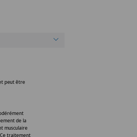
et peut être
e modérément
gement de la
t musculaire
. Ce traitement