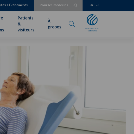
lités / Événements
Pour les médecins
FR
re
Patients
À
&
propos
ns
visiteurs