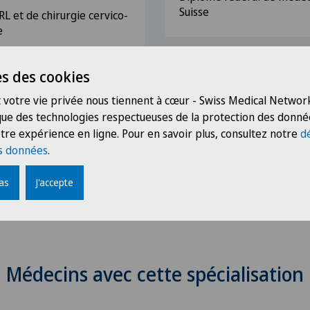
Suisse
RL et de chirurgie cervico-
e
s des cookies
chirurgie générale,
 votre vie privée nous tiennent à cœur - Swiss Medical Network
 que des technologies respectueuses de la protection des donné
tre expérience en ligne. Pour en savoir plus, consultez notre
d
s données
.
pas
J'accepte
Médecins avec cette spécialisation