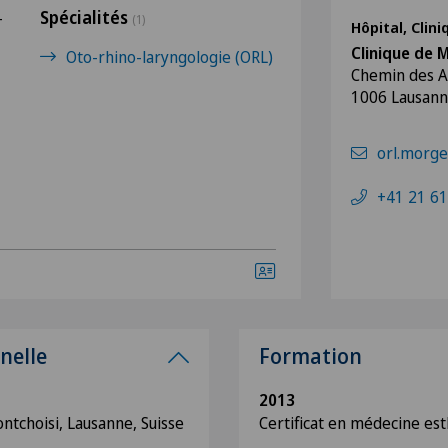
Spécialités
-
(1)
Hôpital, Clin
Clinique de 
Oto-rhino-laryngologie (ORL)
Chemin des A
1006 Lausan
orl.morg
+41 21 61
nelle
Formation
2013
ntchoisi, Lausanne, Suisse
Certificat en médecine es