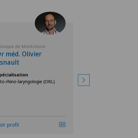
linique de Montchoisi
Clinique de Montch
r méd. Olivier
Prof Dr. méd 
snault
Mudry
pécialisation
Spécialisation
to-rhino-laryngologie (ORL)
Oto-rhino-laryngolog
oir profil
Voir profil