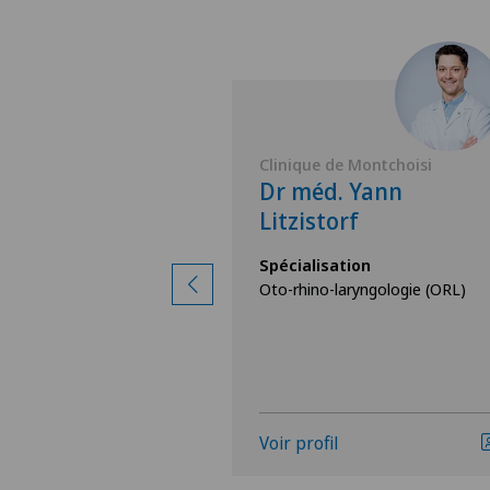
Montchoisi
Clinique de Montchoisi
Charles-
Dr méd. Yann
Serex
Litzistorf
ion
Spécialisation
ryngologie (ORL)
Oto-rhino-laryngologie (ORL)
Voir profil