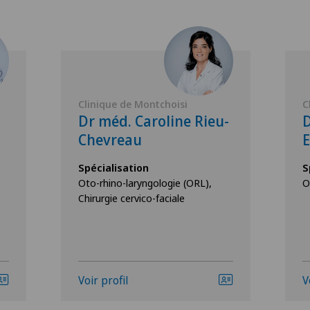
Clinique de Montchoisi
C
Dr méd. Caroline Rieu-
D
Chevreau
E
Spécialisation
S
Oto-rhino-laryngologie (ORL),
O
Chirurgie cervico-faciale
Voir profil
V