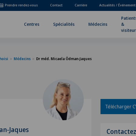
Prendre rendez-vous
Contact
Carrière
Actualités / Événement
Patient
Centres
Spécialités
Médecins
&
visiteu
hoisi
Médecins
Dr méd. Micaela Ödman-Jaques
Télécharger C
an-Jaques
Contacte