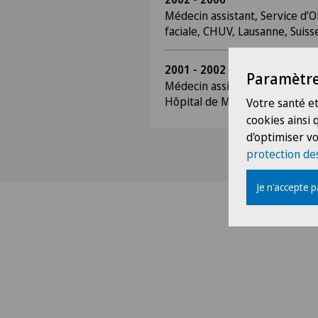
Médecin assistant, Service d’O
faciale, CHUV, Lausanne, Suiss
2001 - 2002
Paramètre
Médecin assistant, Service de 
Hôpital de Morges, Suisse
Votre santé et
cookies ainsi
d'optimiser vo
protection de
Je n'accepte 