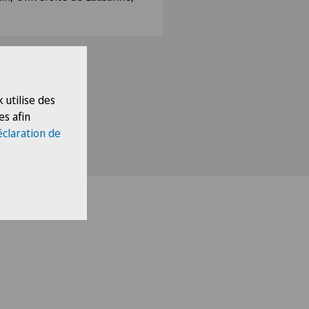
 utilise des
es afin
éclaration de