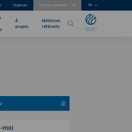
s
Urgences
Pour les médecins
FR
s
À
Médecins
propos
référents
rs
V
z-moi