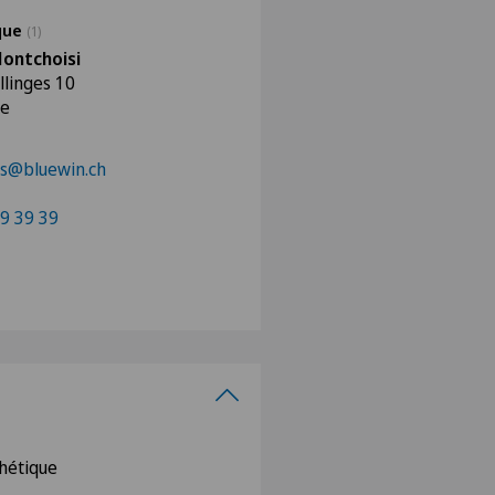
ique
(1)
Montchoisi
llinges 10
ne
es@bluewin.ch
9 39 39
thétique