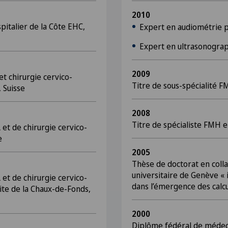
2010
italier de la Côte EHC,
Expert en audiométrie 
Expert en ultrasonograp
2009
t chirurgie cervico-
Titre de sous-spécialité F
, Suisse
2008
Titre de spécialiste FMH 
 et de chirurgie cervico-
e
2005
Thèse de doctorat en colla
universitaire de Genève « 
 et de chirurgie cervico-
dans l’émergence des calcul
site de la Chaux-de-Fonds,
2000
Diplôme fédéral de médeci