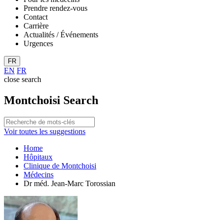
Prendre rendez-vous
Contact
Carrière
Actualités / Événements
Urgences
FR
EN
FR
close search
Montchoisi Search
Voir toutes les suggestions
Home
Hôpitaux
Clinique de Montchoisi
Médecins
Dr méd. Jean-Marc Torossian