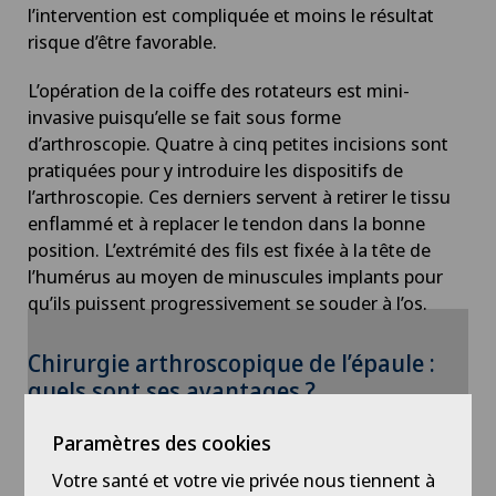
l’intervention est compliquée et moins le résultat
risque d’être favorable.
L’opération de la coiffe des rotateurs est mini-
invasive puisqu’elle se fait sous forme
d’arthroscopie. Quatre à cinq petites incisions sont
pratiquées pour y introduire les dispositifs de
l’arthroscopie. Ces derniers servent à retirer le tissu
enflammé et à replacer le tendon dans la bonne
position. L’extrémité des fils est fixée à la tête de
l’humérus au moyen de minuscules implants pour
qu’ils puissent progressivement se souder à l’os.
Chirurgie arthroscopique de l’épaule :
Pour pouvoir afficher ce contenu, vous devez
quels sont ses avantages ?
accepter l’utilisation de cookies.
Paramètres des cookies
Veuillez activer l’option correspondante dans les
Explications avec le Dr Alec Cikes, spécialiste FMH en
paramètres des cookies.
Votre santé et votre vie privée nous tiennent à
orthopédie et traumatologie