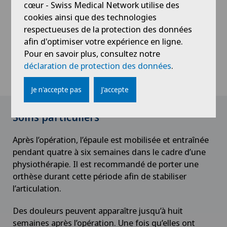
Paramètres des cookies
cœur - Swiss Medical Network utilise des
cookies ainsi que des technologies
Contactez-nous
respectueuses de la protection des données
afin d'optimiser votre expérience en ligne.
Pour en savoir plus, consultez notre
déclaration de protection des données
.
Contactez-nous
Je n'accepte pas
J'accepte
Soins particuliers
Après l’opération, l’épaule est mobilisée et entraînée
pendant quatre à six semaines dans le cadre d’une
physiothérapie. Il est recommandé de porter une
orthèse durant cette période afin de stabiliser
l’articulation.
Des douleurs peuvent apparaître jusqu’à huit
semaines après l’opération. Une fois qu’elles ont