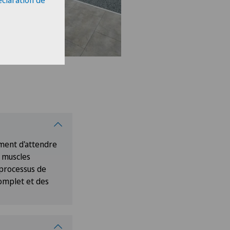
éclaration de
ement d'attendre
s muscles
 processus de
complet et des