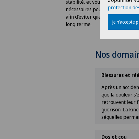
d'optimiser vo
stabilité, et vous donner les con
protection de
nécessaires pour prendre soin d
afin d’éviter que la situation ne 
Je n'accepte 
long terme.
Nos domain
Blessures et ré
Après un accident
que la douleur s'
retrouvent leur 
guérison. La kin
séquelles perma
Dos et cou