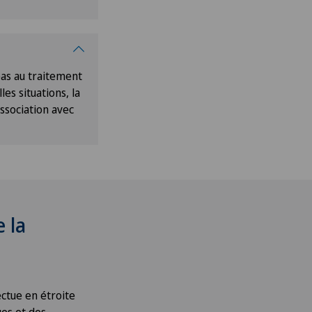
pas au traitement
les situations, la
ssociation avec
e la
fectue en étroite
ues et des