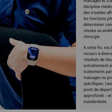
massages et à de
discipline médic
des troubles af
les fonctions ph
déterminer com
résolus ou améli
chirurgie.
À cette fin, nos
recours à diver
résultats de l'e
entraînement as
traitements par
massages ou pr
spécifiques. Le
point de départ
approfondi – e
standardisée.