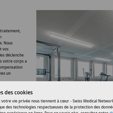
traitement,
n
e. Nous
t vos
les déclenche
ts votre corps a
ompensation
mes un
n plan de
s des cookies
ultanément sur
 votre vie privée nous tiennent à cœur - Swiss Medical Network
atement vos
 que des technologies respectueuses de la protection des donné
lience et votre