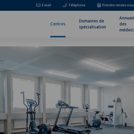
E-mail
Téléphone
Prendre rendez-vou
Annuai
Domaines de
Centres
des
spécialisation
médeci