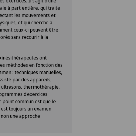
s exercices. Il s'agit d'une
ale à part entière, qui traite
fectant les mouvements et
ysiques, et qui cherche à
ment ceux-ci peuvent être
orés sans recourir à la
 kinésithérapeutes ont
ses méthodes en fonction des
xamen : techniques manuelles,
sisté par des appareils,
 ultrasons, thermothérapie,
ogrammes d'exercices
ur point commun est que le
 est toujours un examen
t non une approche