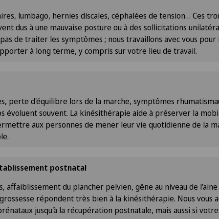
ires, lumbago, hernies discales, céphalées de tension… Ces tro
ent dus à une mauvaise posture ou à des sollicitations unilatér
as de traiter les symptômes ; nous travaillons avec vous pour i
porter à long terme, y compris sur votre lieu de travail.
s, perte d'équilibre lors de la marche, symptômes rhumatismaux
s évoluent souvent. La kinésithérapie aide à préserver la mobil
permettre aux personnes de mener leur vie quotidienne de la ma
le.
tablissement postnatal
s, affaiblissement du plancher pelvien, gêne au niveau de l'ain
la grossesse répondent très bien à la kinésithérapie. Nous vou
prénataux jusqu'à la récupération postnatale, mais aussi si vot