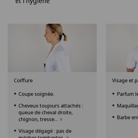
et l’hygiène
Coiffure
Visage et 
Coupe soignée.
Parfum lé
Cheveux toujours attachés :
Maquillag
queue de cheval droite,
Barbe en
chignon, tresse... ♀
Visage dégagé : pas de
méches tombantes. ♀