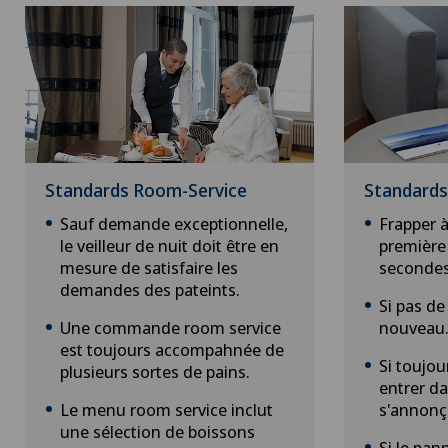
Standards Room-Service
Standards
Sauf demande exceptionnelle,
Frapper à
le veilleur de nuit doit être en
première 
mesure de satisfaire les
secondes
demandes des pateints.
Si pas de
Une commande room service
nouveau
est toujours accompahnée de
Si toujou
plusieurs sortes de pains.
entrer d
Le menu room service inclut
s'annonç
une sélection de boissons
Si le pa