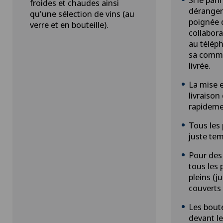
froides et chaudes ainsi
déranger 
qu'une sélection de vins (au
poignée d
verre et en bouteille).
collabora
au télép
sa comma
livrée.
La mise e
livraison
rapideme
Tous les 
juste te
Pour des
tous les p
pleins (ju
couverts 
Les boute
devant le