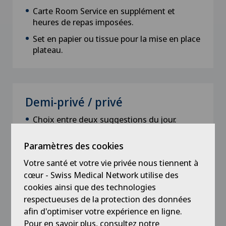
Carte Room Service en supplément et
heures de repas imposées.
Set en papier ou tissue pour la mise en place
plateau.
Demi-privé / privé
Choix entre deux suggestions du jour.
Carte Room Service en supplément et
Paramètres des cookies
heures de repas imposées.
Votre santé et votre vie privée nous tiennent à
Set en tissu pour la mise en place plateau.
cœur - Swiss Medical Network utilise des
cookies ainsi que des technologies
respectueuses de la protection des données
afin d'optimiser votre expérience en ligne.
VIP / Top VIP & Suite
Pour en savoir plus, consultez notre