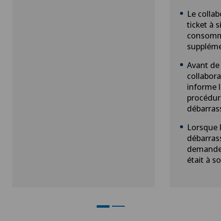
Le collab
ticket à 
consomm
suppléme
Avant de 
collabor
informe l
procédur
débarras
Lorsque l
débarrass
demande a
était à s