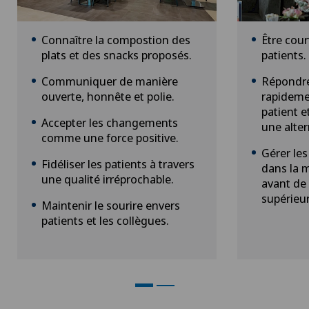
Connaître la compostion des
Être cour
plats et des snacks proposés.
patients.
Communiquer de manière
Répondre
ouverte, honnête et polie.
rapidem
patient e
Accepter les changements
une alter
comme une force positive.
Gérer le
Fidéliser les patients à travers
dans la 
une qualité irréprochable.
avant de 
supérieur
Maintenir le sourire envers
patients et les collègues.