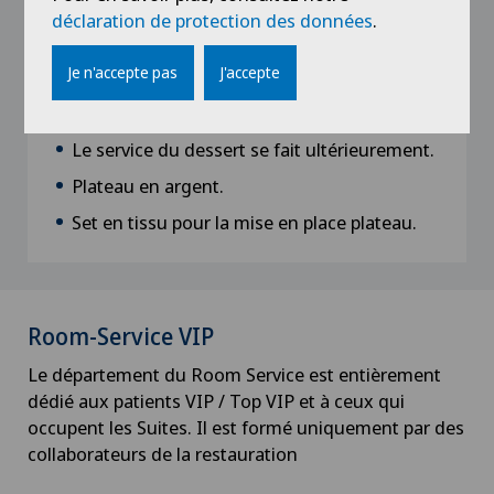
Choix entre deux menus suggestions du
déclaration de protection des données
.
jour.
Je n'accepte pas
J'accepte
Heures de repas libres.
Carte Room Service en supplément.
Le service du dessert se fait ultérieurement.
Plateau en argent.
Set en tissu pour la mise en place plateau.
Room-Service VIP
Le département du Room Service est entièrement
dédié aux patients VIP / Top VIP et à ceux qui
occupent les Suites. Il est formé uniquement par des
collaborateurs de la restauration