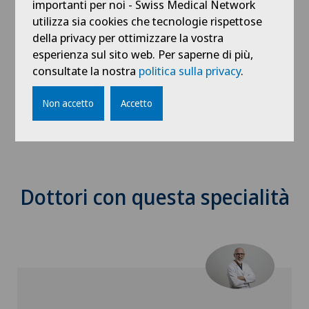
importanti per noi - Swiss Medical Network
utilizza sia cookies che tecnologie rispettose
Ciclo conferenze pubbliche VIVA: mal
della privacy per ottimizzare la vostra
di schiena
esperienza sul sito web. Per saperne di più,
consultate la nostra
politica sulla privacy
.
24.02.2026
Rete Sant'Anna
Non accetto
Accetto
Dottori con questa specialità