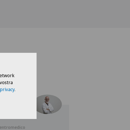
 Network
 vostra
 privacy
.
entromedico
Blenio