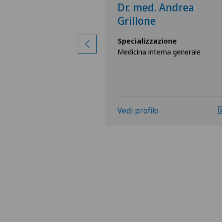
 Valentina
Dr. med. Andrea
Grillone
zione
Specializzazione
erna generale
Medicina interna generale
Vedi profilo