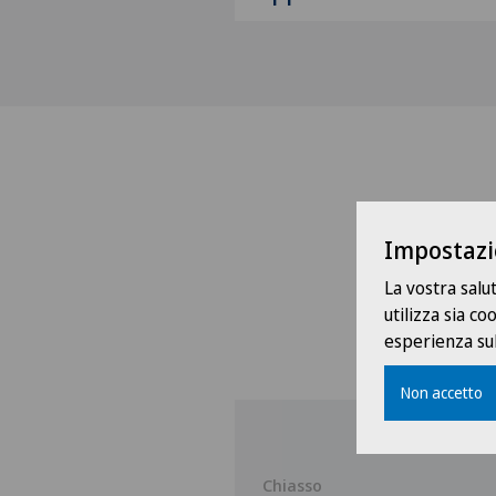
Impostazi
La vostra salu
utilizza sia c
esperienza sul
Non accetto
co
Chiasso