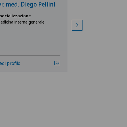
r. med. Diego Pellini
Robert Smit
pecializzazione
Specializzazione
edicina interna generale
Fisioterapia
Medicina interna gen
edi profilo
Vedi profilo