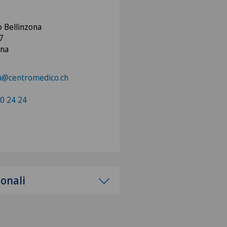
 Bellinzona
 7
ona
na@centromedico.ch
0 24 24
ionali