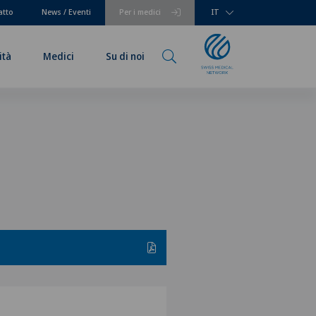
atto
News / Eventi
Per i medici
IT
ità
Medici
Su di noi