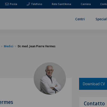
Posta
Telefono
Rete Sant'Anna
Carriera
Cont
Centri
Special
Medici
Dr. med. Jean Pierre Vermes
Download CV
Vermes
Contatto