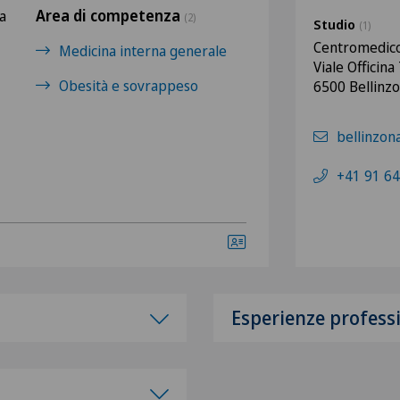
Area di competenza
a
(2)
Studio
(1)
Centromedico
Medicina interna generale
Viale Officina
Obesità e sovrappeso
6500 Bellinz
bellinzo
+41 91 64
Esperienze profess