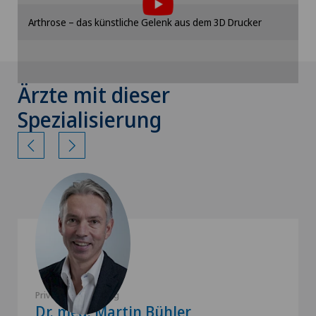
Bitte aktivieren Sie die entsprechende Option in
Arthrose – das künstliche Gelenk aus dem 3D Drucker
den Cookie-Einstellungen.
Cookie-Einstellungen
Ärzte mit dieser
Spezialisierung
Privatklinik Lindberg
Dr. med. Martin Bühler