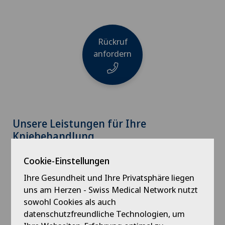
Rückruf
anfordern
Name
Unsere Leistungen für Ihre
Kniebehandlung
Konservative Therapien
Telefon
Cookie-Einstellungen
Eine Operation ist bei Kniearthrose nicht zwingend
Ihre Gesundheit und Ihre Privatsphäre liegen
nötig. Häufig reichen konservative Therapien für ein
uns am Herzen - Swiss Medical Network nutzt
schmerzfreies Leben. Dazu gehören eine
sowohl Cookies als auch
E-Mail
gelenkschonende Lebensweise, Gewichtsreduktion,
datenschutzfreundliche Technologien, um
Physiotherapie (z.B. nach
GLA:D
) oder physikalische