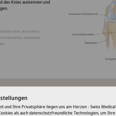
ail des Knies auskennen und
ügen.
henkelknochen, Strecksehne,
iescheibensehen, Wadenbein,
skus
en und Symptome
nstellungen
it und Ihre Privatsphäre liegen uns am Herzen - Swiss Medica
 Beschwerden und Symptomen von Knieschmerzen gehören die
Cookies als auch datenschutzfreundliche Technologien, um Ihr
chwere und Häufigkeit variieren können: