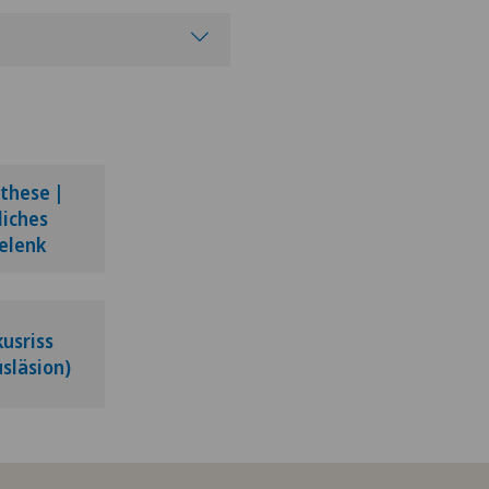
these |
liches
elenk
usriss
släsion)