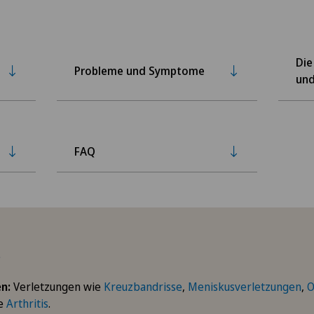
Die
Probleme und Symptome
und
FAQ
s
n:
Verletzungen wie
Kreuzbandrisse
,
Meniskusverletzungen
,
O
ie
Arthritis
.