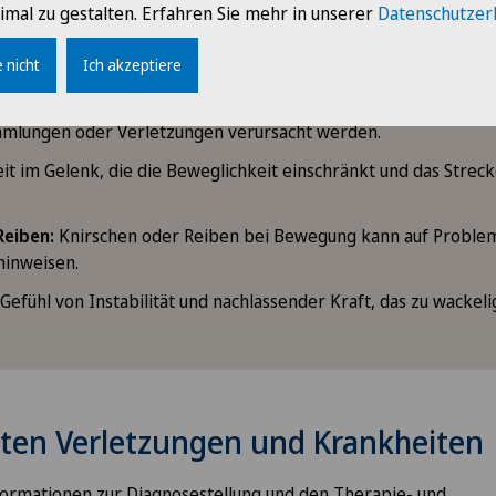
imal zu gestalten. Erfahren Sie mehr in unserer
Datenschutzer
Schmerz kann unterschiedlich stark sein, von milden Beschwerd
 nicht
Ich akzeptiere
erzen.
 Rötung
: Schwellungen und Verfärbungen des Knies können du
mmlungen oder Verletzungen verursacht werden.
eit im Gelenk, die die Beweglichkeit einschränkt und das Stre
Reiben:
Knirschen oder Reiben bei Bewegung kann auf Proble
hinweisen.
Gefühl von Instabilität und nachlassender Kraft, das zu wackeli
sten Verletzungen und Krankheiten
ormationen zur Diagnosestellung und den Therapie- und