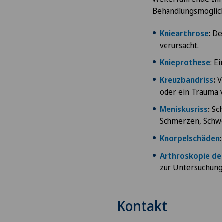
Behandlungsmöglich
Kniearthrose
: D
verursacht.
Knieprothese
: E
Kreuzbandriss
:
V
oder ein Trauma 
Meniskusriss
:
Sch
Schmerzen, Schw
Knorpelschäden
Arthroskopie de
zur Untersuchung
Kontakt