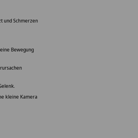
tzt und Schmerzen
h eine Bewegung
erursachen
Gelenk.
eine kleine Kamera