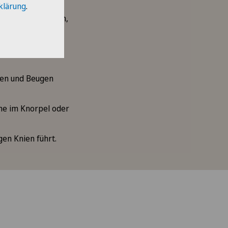
klärung
.
en bis zu starken,
rch Entzündungen,
cken und Beugen
me im Knorpel oder
gen Knien führt.