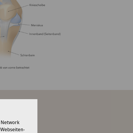
l Network
 folgenden
e Webseiten-