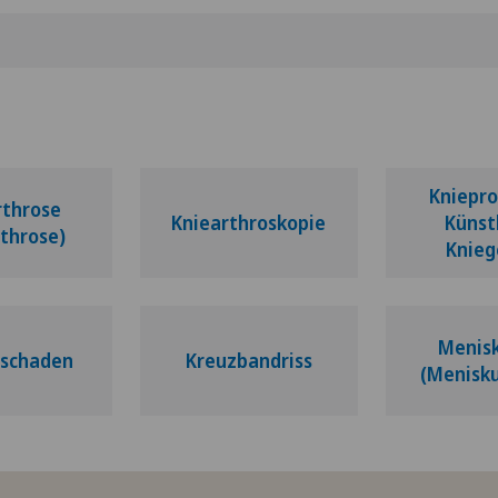
Kniepro
rthrose
Kniearthroskopie
Künst
throse)
Knieg
Menisk
lschaden
Kreuzbandriss
(Menisku