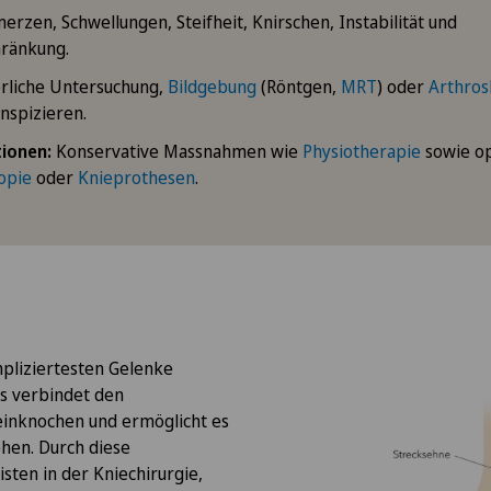
rzen, Schwellungen, Steifheit, Knirschen, Instabilität und
ränkung.
rliche Untersuchung,
Bildgebung
(Röntgen,
MRT
) oder
Arthros
inspizieren.
ionen:
Konservative Massnahmen wie
Physiotherapie
sowie op
opie
oder
Knieprothesen
.
mpliziertesten Gelenke
s verbindet den
inknochen und ermöglicht es
ehen. Durch diese
sten in der Kniechirurgie,