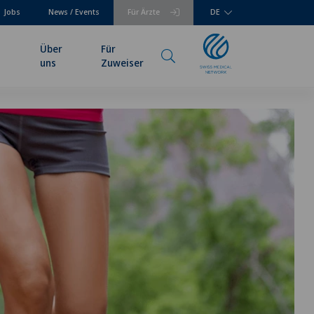
Jobs
News / Events
Für Ärzte
DE
Über
Für
uns
Zuweiser