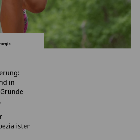
rurgie
derung:
nd in
n Gründe
.
r
pezialisten