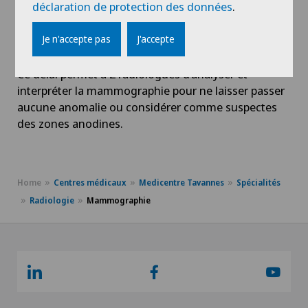
déclaration de protection des données
.
Les
résultats de la mammographie vous sont
transmis par courrier dans un délai de 8 jours
Je n'accepte pas
J'accepte
ouvrables
et envoyés au médecin traitant.
Ce délai permet à 2 radiologues d’analyser et
interpréter la mammographie pour ne laisser passer
aucune anomalie ou considérer comme suspectes
des zones anodines.
Home
Centres médicaux
Medicentre Tavannes
Spécialités
Radiologie
Mammographie