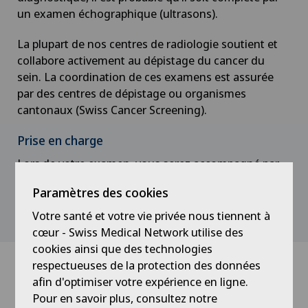
un examen échographique (ultrasons).
La plupart de nos centres de radiologie soutient et
collabore activement au dépistage du cancer du
sein. La coordination de ces examens est assurée
par des centres de dépistage ou organismes
cantonaux (Swiss Cancer Screening).
Prise en charge
Lors de votre examen, vous serez accompagné par
un(e) Technicien(ne) en radiologie médicale (TRM).
Paramètres des cookies
Celui-ci vous offrira un espace privatif afin de
pouvoir vous dévêtir.
Votre santé et votre vie privée nous tiennent à
cœur - Swiss Medical Network utilise des
cookies ainsi que des technologies
respectueuses de la protection des données
Communication des résultats de
afin d'optimiser votre expérience en ligne.
l’examen
Pour en savoir plus, consultez notre