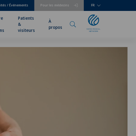
lités / Événements
Pour les médecins
FR
re
Patients
À
&
propos
ns
visiteurs