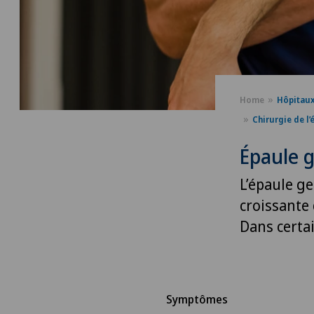
Home
Hôpitau
Chirurgie de l’
Épaule g
L’épaule g
croissante 
Dans certai
Symptômes