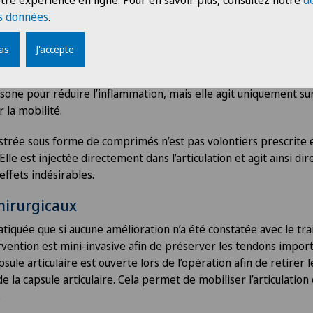
tre expérience en ligne. Pour en savoir plus, consultez notre
d
de temps elle va durer et de connaître l’intensité des restricti
s données
.
dard. Une étude menée sur 230 sujets atteints a examiné six m
tes. Le résultat a montré que la physiothérapie avec des exerci
pas
J'accepte
ouleurs constituait le traitement le plus efficace.
rtisone pour réduire l’inflammation, mais elle agit uniquement s
r la mobilité.
strée sous forme de comprimés n’est pas volontiers prescrite 
Elle est injectée directement dans l’articulation et agit ainsi di
effets indésirables.
hirurgicaux
ratiquée que si aucune amélioration n’a été constatée avec le tr
rvention est mini-invasive afin de préserver les tendons import
psule articulaire est ouverte lors de l’opération afin de retirer
 la capsule articulaire. Cela permet de mobiliser l’articulation 
.