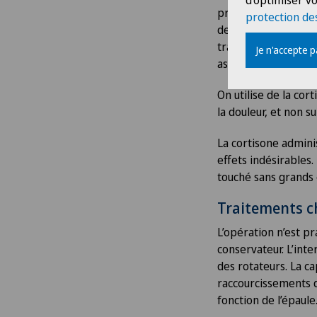
d'optimiser vo
précisément combien 
protection de
de traitement stan
traitement différen
Je n'accepte 
associée à des antid
On utilise de la co
la douleur, et non su
La cortisone admini
effets indésirables. 
touché sans grands 
Traitements c
L’opération n’est p
conservateur. L’inte
des rotateurs. La ca
raccourcissements de
fonction de l’épaule