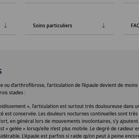
Soins particuliers
FA
s
e ou d’arthrofibrose, l’articulation de l’épaule devient de moin
rois stades :
oidissement », l’articulation est surtout très douloureuse dans
té est conservée. Les douleurs nocturnes continuelles sont très
ffort, en général lors de mouvements involontaires, s’y ajoutent.
est « gelée » lorsqu’elle n’est plus mobile. Le degré de raideur es
idérable. L’épaule est parfois si raide qu’on peut à peine encor