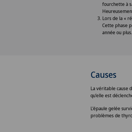
fourchette à s
Heureusement,
Lors de la « r
Cette phase pe
année ou plus.
Causes
La véritable cause d
qu’elle est déclench
L’épaule gelée surv
problèmes de thyroï