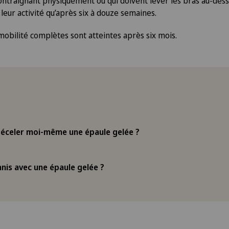
 contraignant physiquement ou qui doivent lever les bras au-dess
eur activité qu’après six à douze semaines.
obilité complètes sont atteintes après six mois.
éceler moi-même une épaule gelée ?
nnis avec une épaule gelée ?