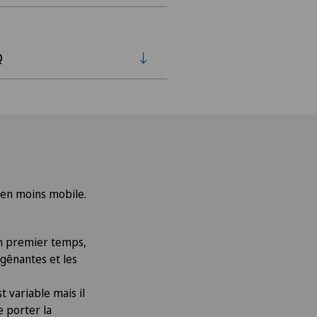
Q
s en moins mobile.
 un premier temps,
 gênantes et les
t variable mais il
e porter la