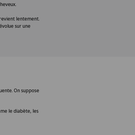
cheveux.
 revient lentement.
 évolue sur une
équente. On suppose
me le diabète, les