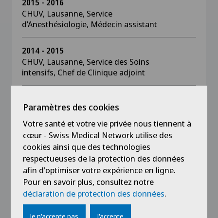
2015 - 2016
CHUV, Lausanne, Service
d’Anesthésiologie, Médecin assistant
2014 - 2015
CHUV, Lausanne, Service des Soins
intensifs, Chef de Clinique adjoint
2013 - 2014
Paramètres des cookies
CHUV, Lausanne, Service des Soins
intensifs, Médecin assistant
Votre santé et votre vie privée nous tiennent à
cœur - Swiss Medical Network utilise des
cookies ainsi que des technologies
2012 - 2013
EHNV, Yverdon, Service
respectueuses de la protection des données
d’Anesthésiologie, Médecin assistant
afin d'optimiser votre expérience en ligne.
Pour en savoir plus, consultez notre
déclaration de protection des données
.
2010 - 2012
Hôpital de Sion, Service des Soins
intensifs, Médecin assistant
Je n'accepte pas
J'accepte