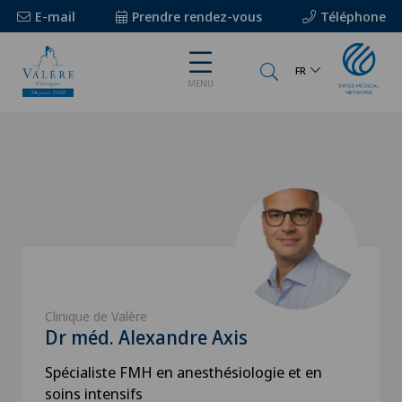
E-mail
Prendre rendez-vous
Téléphone
FR
MENU
Clinique de Valère
Dr méd. Alexandre Axis
Spécialiste FMH en anesthésiologie et en
soins intensifs