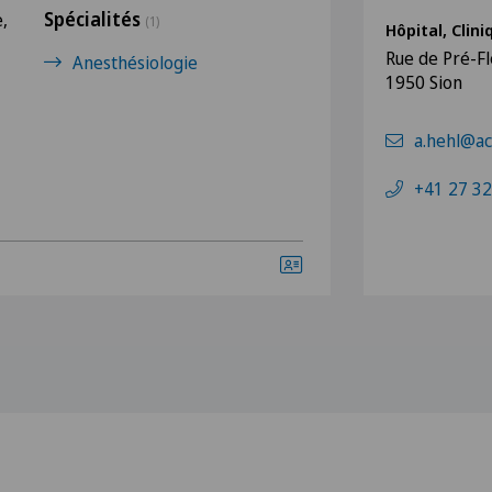
Spécialités
,
(1)
Hôpital, Clin
Rue de Pré-Fl
Anesthésiologie
1950 Sion
a.hehl@ac
+41 27 32