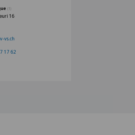
ique
(1)
euri 16
v-vs.ch
7 17 62