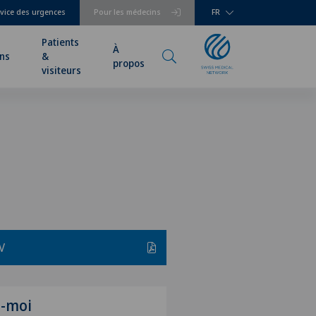
vice des urgences
Pour les médecins
FR
Patients
À
ns
&
propos
visiteurs
V
z-moi