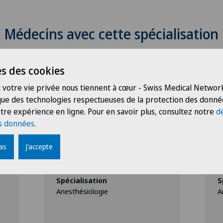
Médecins avec cette spécialisation
s des cookies
 votre vie privée nous tiennent à cœur - Swiss Medical Network
 que des technologies respectueuses de la protection des donné
tre expérience en ligne. Pour en savoir plus, consultez notre
d
s données
.
Clinique de Valère
C
Dr méd. Marc André
D
pas
J'accepte
Schläpfer
A
Spécialisation
S
Anesthésiologie
A