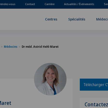
 rendez-vous
Contact
Carrière
Actualités / Événements
Ser
Centres
Spécialités
Médeci
Médecins
Dr méd. Astrid Hehl-Maret
Télécharger C
Maret
Contacte