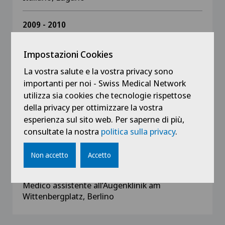
2009 - 2010
Medico assistente in Oftalmologia all’Ospedale
Italiano, Lugano
Impostazioni Cookies
La vostra salute e la vostra privacy sono
2007 - 2008
importanti per noi - Swiss Medical Network
Capoclinica in Oftalmologia al Klinikum
utilizza sia cookies che tecnologie rispettose
Niederrhein, Duisburg
della privacy per ottimizzare la vostra
esperienza sul sito web. Per saperne di più,
2004 - 2007
consultate la nostra
politica sulla privacy
.
Medico assistente in Oftalmologia al Klinikum
Niederrhein, Duisburg
Non accetto
Accetto
2003
Medico assistente all’Augenklinik am
Wittenbergplatz, Berlino