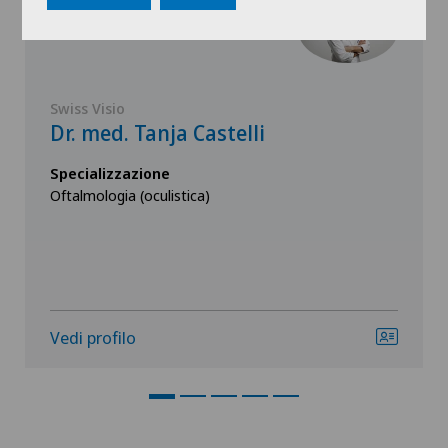
Swiss Visio
Dr. med. Tanja Castelli
Specializzazione
Oftalmologia (oculistica)
Vedi profilo