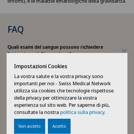
linfomi), e le malattie ematologiche della gravidanza.
FAQ
Quali esami del sangue possono richiedere
l’attenzione dell’ematologo?
Impostazioni Cookies
Quali sintomi possono far pensare ad una
La vostra salute e la vostra privacy sono
malattia ematologica?
importanti per noi - Swiss Medical Network
utilizza sia cookies che tecnologie rispettose
della privacy per ottimizzare la vostra
Cosa devo fare se ho un problema
esperienza sul sito web. Per saperne di più,
ematologico in gravidanza?
consultate la nostra
politica sulla privacy
.
Non accetto
Accetto
Problemi ematologici possono causare