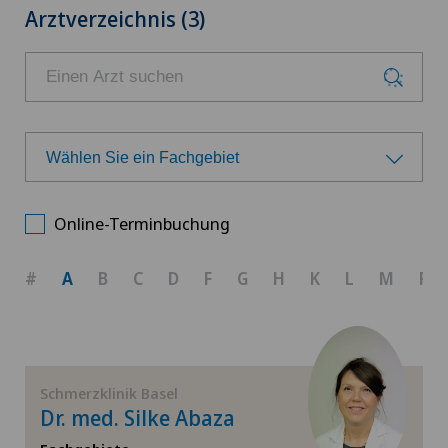
Arztverzeichnis (3)
Wählen Sie ein Fachgebiet
Wählen Sie ein Fachgebiet
Online-Terminbuchung
Adipositas und Übergewicht
#
A
B
C
D
F
G
H
K
L
M
R
Akupunktur
Allgemeine Innere Medizin
Schmerzklinik Basel
Dr. med. Silke Abaza
Anästhesiologie