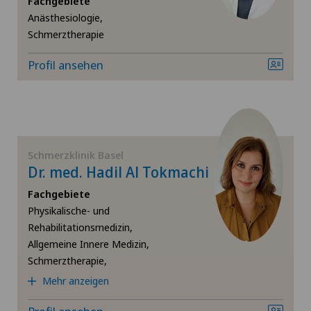
Fachgebiete
Anästhesiologie,
Homöopathie
Schmerztherapie
Hüftarthrose
Profil ansehen
Hüftchirurgie
Hüftprothese
Schmerzklinik Basel
Dr. med. Hadil Al Tokmachi
Kniechirurgie
Fachgebiete
Neurologie
Physikalische- und
Rehabilitationsmedizin,
Allgemeine Innere Medizin,
Orthopädische Chirurgie
Schmerztherapie,
Mehr anzeigen
Osteopathie