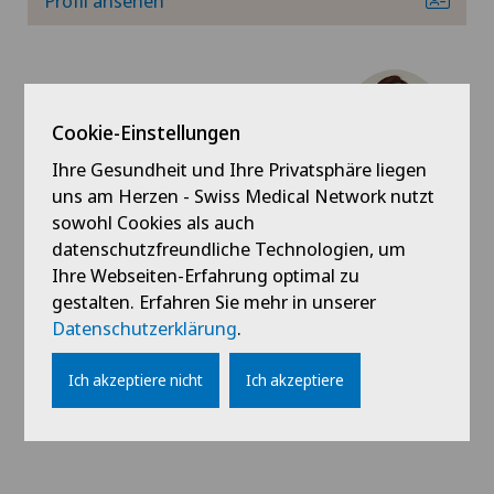
Profil ansehen
Physikalische- und Rehabilitationsmedizin
Psychiatrie und Psychotherapie
Cookie-Einstellungen
Rheumatologie
Schmerzklinik Basel
Dr. med. Maria Avramidou
Ihre Gesundheit und Ihre Privatsphäre liegen
uns am Herzen - Swiss Medical Network nutzt
Schmerztherapie
Fachgebiete
sowohl Cookies als auch
Rheumatologie,
datenschutzfreundliche Technologien, um
Sportmedizin
Schmerztherapie,
Ihre Webseiten-Erfahrung optimal zu
Ultraschall
gestalten. Erfahren Sie mehr in unserer
Traditionelle Chinesische Medizin
Datenschutzerklärung
.
Profil ansehen
Ultraschall
Ich akzeptiere nicht
Ich akzeptiere
Wirbelsäulenchirurgie