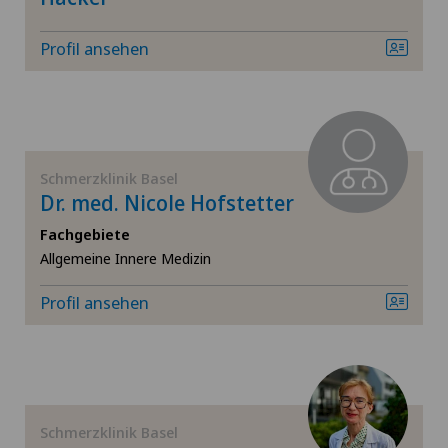
Homöopathie
Profil ansehen
Hüftarthrose
Hüftchirurgie
Schmerzklinik Basel
Hüftprothese
Dr. med. Nicole Hofstetter
Fachgebiete
Kniechirurgie
Allgemeine Innere Medizin
Neurologie
Profil ansehen
Orthopädische Chirurgie
Osteopathie
Schmerzklinik Basel