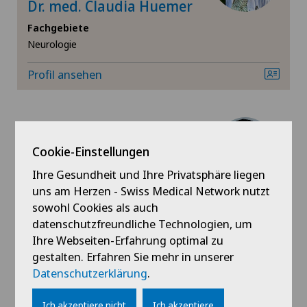
Dr. med. Claudia Huemer
Physikalische- und Rehabilitationsmedizin
Fachgebiete
Neurologie
Psychiatrie und Psychotherapie
Profil ansehen
Rheumatologie
Schmerztherapie
Cookie-Einstellungen
Sportmedizin
Schmerzklinik Basel
Ihre Gesundheit und Ihre Privatsphäre liegen
Dr. med. Daniel
uns am Herzen - Swiss Medical Network nutzt
Traditionelle Chinesische Medizin
Herschkowitz
sowohl Cookies als auch
Fachgebiete
datenschutzfreundliche Technologien, um
Ultraschall
Schmerztherapie,
Ihre Webseiten-Erfahrung optimal zu
Anästhesiologie
gestalten. Erfahren Sie mehr in unserer
Wirbelsäulenchirurgie
Datenschutzerklärung
.
Termin vereinbaren
Ich akzeptiere nicht
Ich akzeptiere