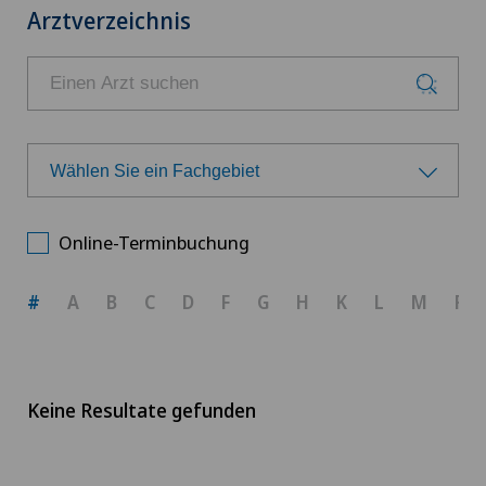
Arztverzeichnis
Wählen Sie ein Fachgebiet
Wählen Sie ein Fachgebiet
Online-Terminbuchung
Adipositas und Übergewicht
#
A
B
C
D
F
G
H
K
L
M
R
Akupunktur
Allgemeine Innere Medizin
Keine Resultate gefunden
Anästhesiologie