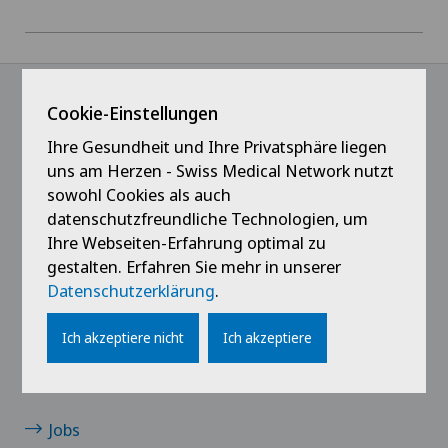
Homöopathie
Hüftarthrose
Cookie-Einstellungen
@Follow our news
Hüftchirurgie
Ihre Gesundheit und Ihre Privatsphäre liegen
uns am Herzen - Swiss Medical Network nutzt
Hüftprothese
sowohl Cookies als auch
datenschutzfreundliche Technologien, um
Ihre Webseiten-Erfahrung optimal zu
Kniechirurgie
gestalten. Erfahren Sie mehr in unserer
Datenschutzerklärung
.
Neurologie
Ich akzeptiere nicht
Ich akzeptiere
Links
Orthopädische Chirurgie
Kontakt
Osteopathie
Jobs