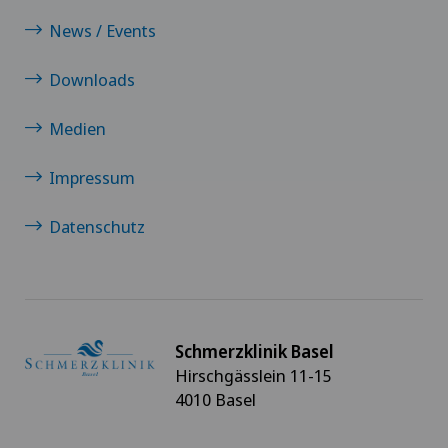
Physikalische- und Rehabilitationsmedizin
News / Events
Psychiatrie und Psychotherapie
Downloads
Rheumatologie
Medien
Impressum
Schmerztherapie
Datenschutz
Sportmedizin
Traditionelle Chinesische Medizin
Ultraschall
Schmerzklinik Basel
Hirschgässlein 11-15
Wirbelsäulenchirurgie
4010 Basel