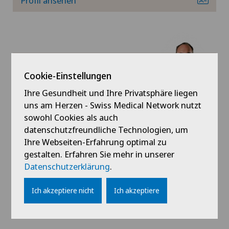
Profil ansehen
Physikalische- und Rehabilitationsmedizin
Psychiatrie und Psychotherapie
Rheumatologie
Schmerzklinik Basel
Cookie-Einstellungen
Prof. Dr. med. Victor
Schmerztherapie
Valderrabano
Ihre Gesundheit und Ihre Privatsphäre liegen
uns am Herzen - Swiss Medical Network nutzt
Fachgebiete
sowohl Cookies als auch
Sportmedizin
Orthopädische Chirurgie,
datenschutzfreundliche Technologien, um
Fuss- und Sprunggelenkchirurgie,
Ihre Webseiten-Erfahrung optimal zu
Traditionelle Chinesische Medizin
Kniechirurgie,
gestalten. Erfahren Sie mehr in unserer
Mehr anzeigen
Datenschutzerklärung
.
Ultraschall
Profil ansehen
Ich akzeptiere nicht
Ich akzeptiere
Wirbelsäulenchirurgie