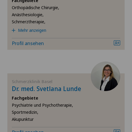
Fachgebiete
Orthopädische Chirurgie,
Homöopathie
Anästhesiologie,
Schmerztherapie,
Hüftarthrose
Mehr anzeigen
Hüftchirurgie
Profil ansehen
Hüftprothese
Kniechirurgie
Schmerzklinik Basel
Dr. med. Svetlana Lunde
Neurologie
Fachgebiete
Orthopädische Chirurgie
Psychiatrie und Psychotherapie,
Sportmedizin,
Akupunktur
Osteopathie