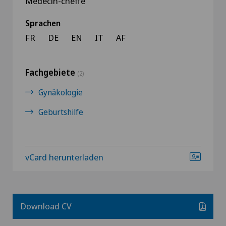
Médecin-cheffe
Sprachen
FR
DE
EN
IT
AF
Fachgebiete
(2)
Gynäkologie
Geburtshilfe
vCard herunterladen
Download CV