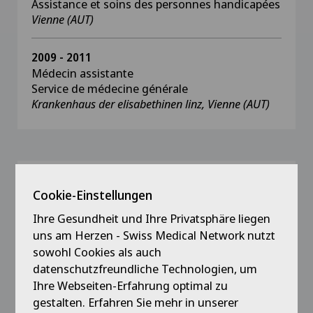
Assistance et soins des personnes handicapées
Vienne (AUT)
2009 - 2011
Médecin assistante
Service de médecine générale
Krankenhaus der elisabethinen linz, Vienne (AUT)
Ausbildung
Cookie-Einstellungen
seit 2024
Ihre Gesundheit und Ihre Privatsphäre liegen
Diplôme FMH de senologie (en cours)
uns am Herzen - Swiss Medical Network nutzt
Hôpital universitaire de Zürich (CH)
sowohl Cookies als auch
datenschutzfreundliche Technologien, um
seit 2024
Ihre Webseiten-Erfahrung optimal zu
DIU Reconstruction mammaire - Chirurgie
gestalten. Erfahren Sie mehr in unserer
oncoplastique et de recours en sénologie