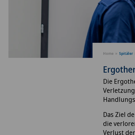
Home
Spitäler
Ergothe
Die Ergoth
Verletzun
Handlungsf
Das Ziel de
die verlor
Verlust de