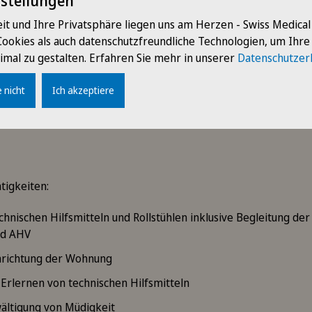
nstellungen
rankungen
it und Ihre Privatsphäre liegen uns am Herzen - Swiss Medica
r Ergotherapie verschiedenste Leistungen angeboten. Die Erg
Cookies als auch datenschutzfreundliche Technologien, um Ihr
rstützt die Patienten in verschiedensten Bereichen, damit ein
imal zu gestalten. Erfahren Sie mehr in unserer
Datenschutzer
en werden kann.
 nicht
Ich akzeptiere
n
tigkeiten:
chnischen Hilfsmitteln und Rollstühlen inklusive Begleitung der
nd AHV
nrichtung der Wohnung
Erlernen von technischen Hilfsmitteln
ältigung von Müdigkeit