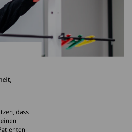
heit,
ützen, dass
keinen
Patienten