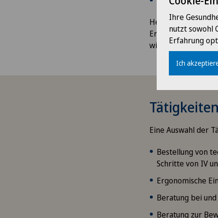
Cookie-Ei
Rheumatische
Erk
Ihre Gesundhe
Heute werden in de
nutzt sowohl 
Ergotherapeut unte
Erfahrung opt
wieder aufgenomm
Ich akzeptiere
Tätigkeite
Eine Auswahl der Tä
Bestellung von te
Schritte von IV u
Ergonomische Ei
Beratung bei und 
Beratung zur Bew