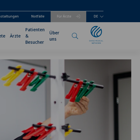
anstaltungen
Notfälle
Für Ärzte
DE
Patienten
Über
ete
Ärzte
&
uns
Besucher