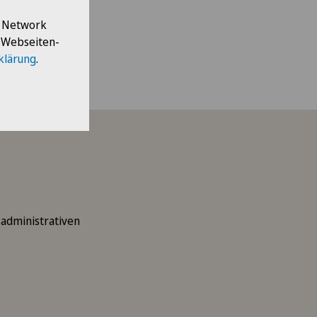
l Network
otherapeutin, der
e Webseiten-
 normales Leben
klärung
.
 administrativen