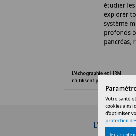
étudier les
explorer to
système mu
profonds c
pancréas, re
L'échographie et l'IRM
n'utilisent pas de rayons X
Paramètre
Votre santé et
cookies ainsi
d'optimiser vo
protection de
L'échograph
Je n'accepte 