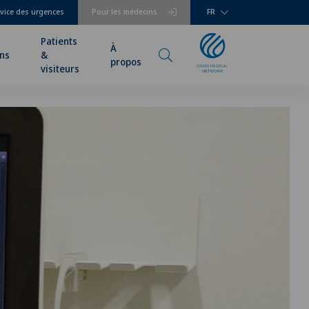
vice des urgences
Pour les médecins
FR
Patients
À
ns
&
propos
visiteurs