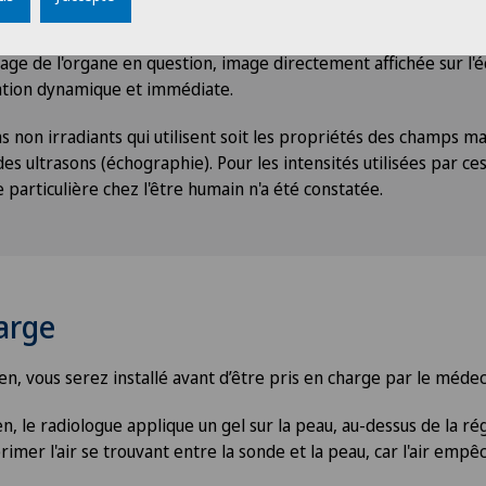
agit d'un faisceau d'ultrasons dont on adapte la fréquence à l'o
us ou moins en fonction des structures anatomiques rencontrées
age de l'organe en question, image directement affichée sur l'é
ation dynamique et immédiate.
 non irradiants qui utilisent soit les propriétés des champs m
des ultrasons (échographie). Pour les intensités utilisées par ce
particulière chez l'être humain n'a été constatée.
arge
n, vous serez installé avant d’être pris en charge par le médec
, le radiologue applique un gel sur la peau, au-dessus de la ré
mer l'air se trouvant entre la sonde et la peau, car l'air empê