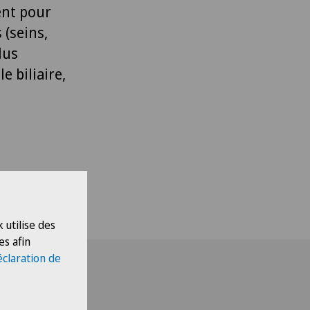
ent pour
 (seins,
lus
 biliaire,
 utilise des
es afin
éclaration de
 X