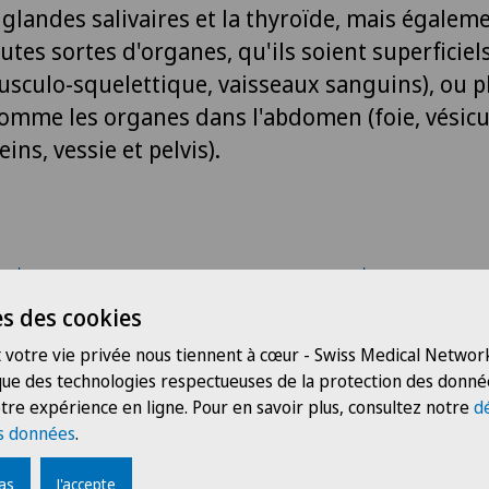
 glandes salivaires et la thyroïde, mais égalem
utes sortes d'organes, qu'ils soient superficiels
sculo-squelettique, vaisseaux sanguins), ou p
omme les organes dans l'abdomen (foie, vésicule
ins, vessie et pelvis).
Prise en charge
s des cookies
 votre vie privée nous tiennent à cœur - Swiss Medical Network
 que des technologies respectueuses de la protection des donné
tre expérience en ligne. Pour en savoir plus, consultez notre
d
s données
.
ie et l'IRM n'utilisent pas de rayons
pas
J'accepte