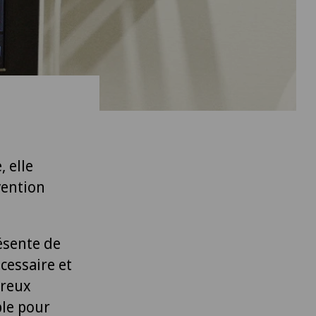
 elle
vention
résente de
cessaire et
breux
le pour