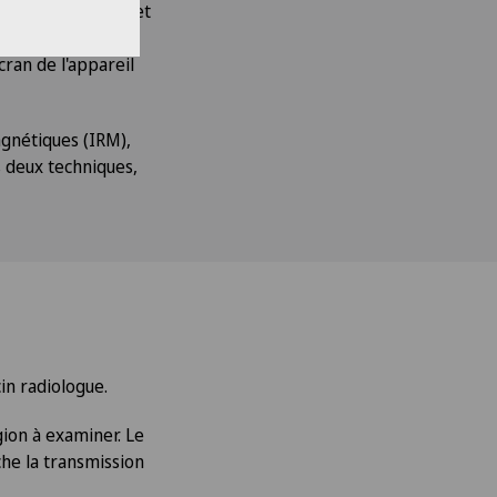
rgane à examiner, et
, ce qui permet de
cran de l'appareil
agnétiques (IRM),
s deux techniques,
in radiologue.
gion à examiner. Le
che la transmission