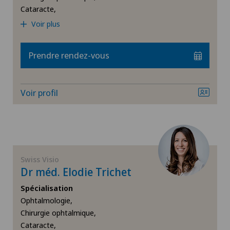
Cataracte,
Medicentre Tavannes
Voir plus
Medicentre Valbirse
Prendre rendez-vous
Medizinisches Zentrum Haus zur Pyramide
Voir profil
Mendrisio
Patients internationaux
Poliambulatorio Pediatrico
Swiss Visio
Dr méd. Elodie Trichet
Poliambulatorio Sant'Anna
Spécialisation
Ophtalmologie,
Policlinique de Valère
Chirurgie ophtalmique,
Cataracte,