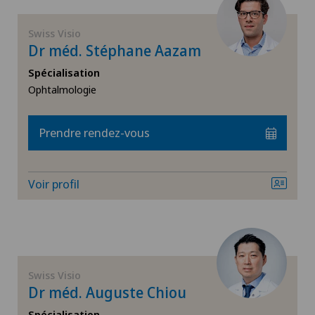
FR
Rétine
Swiss Visio
Ärztezentrum Ittigen
Dr méd. Stéphane Aazam
GE
Strabisme
Spécialisation
Ärztezentrum Oerlikon
Ophtalmologie
VS
Ärztezentrum Ostermundigen
JU
Prendre rendez-vous
Ärztezentrum Schönburg
VD
Voir profil
Ärztezentrum Siloah Liebefeld
NE
Ärztezentrum Siloah Murten
Ärztezentrum Solothurn
Swiss Visio
Dr méd. Auguste Chiou
Bellinzona
Spécialisation