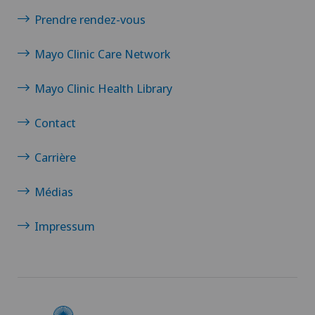
Prendre rendez-vous
Xundheitszentrum Schaffhausen
Mayo Clinic Care Network
Xundheitszentrum Seewadel
Mayo Clinic Health Library
Xundheitszentrum Silvaplana
Contact
Xundheitszentrum Stein am Rhein
Carrière
Xundheitszentrum Wengen
Médias
Impressum