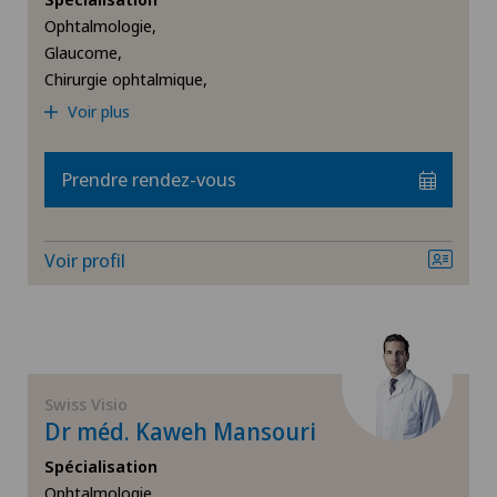
Claro
Ophtalmologie,
Glaucome,
Chirurgie ophtalmique,
Clinica Ars Medica
Voir plus
Clinica Sant'Anna
Prendre rendez-vous
Clinique de Genolier
Voir profil
Clinique de Montchoisi
Clinique de Valère
Clinique Générale Ste-Anne
Swiss Visio
Dr méd. Kaweh Mansouri
Clinique Générale-Beaulieu
Spécialisation
Ophtalmologie,