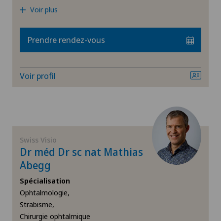
Polyclinique Genolier
Voir plus
Privatklinik Belair
Prendre rendez-vous
Privatklinik Bethanien
Voir profil
Privatklinik Lindberg
Privatklinik Obach
Privatklinik Siloah
Swiss Visio
Dr méd Dr sc nat Mathias
Abegg
Privatklinik Villa im Park
Spécialisation
Rosenklinik Rapperswil
Ophtalmologie,
Strabisme,
Chirurgie ophtalmique
Schmerzklinik Basel