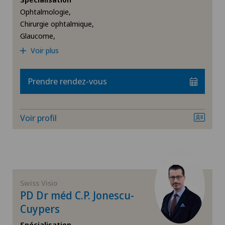
Ophtalmologie,
Bellinzona Castello
Chirurgie ophtalmique,
Glaucome,
Blenio
Voir plus
Centre Médical Clinique Générale
Prendre rendez-vous
Centre Médical Eaux-Vives
Voir profil
Centre Médical Montchoisi
Centre Médical Valère
Centromedico
Swiss Visio
PD Dr méd C.P. Jonescu-
Cuypers
Chiasso
Spécialisation