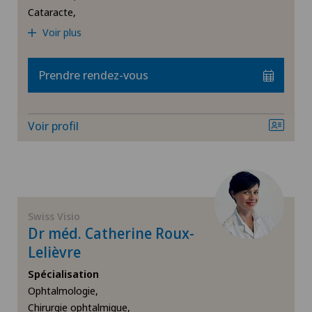
Cataracte,
Locarno
Voir plus
Lugano
Prendre rendez-vous
Lugano Centro
Voir profil
Medicentre Biel-Bienne
Medicentre Corgémont
Swiss Visio
Medicentre Courroux
Dr méd. Catherine Roux-
Lelièvre
Medicentre Courtelary
Spécialisation
Ophtalmologie,
Medicentre Moutier
Chirurgie ophtalmique,