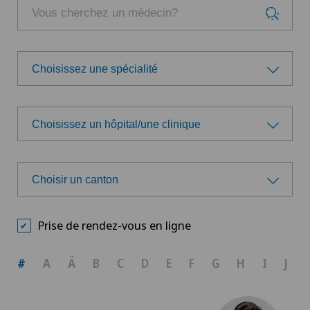
Choisissez une spécialité
Choisissez une spécialité
Choisissez un hôpital/une clinique
Chirurgie de la rétine
Choisissez un hôpital/une clinique
Greffe de cornée
Choisir un canton
Ars Medica Agno
Choisir un canton
Maladies des yeux infantiles
Prise de rendez-vous en ligne
Ars Medica Bellinzona
BE
Maladies rétiniennes et maculaires
#
A
Ä
B
C
D
E
F
G
H
I
J
Ars Medica Manno
BS
Ophtalmologie
Ärztezentrum Bümpliz