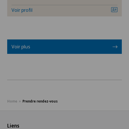
Voir profil
Spital Zofingen
Stabio
Xundheitszentrum
Voir plus
Xundheitszentrum Beromünster
Xundheitszentrum Egerkingen
Xundheitszentrum Escholzmatt
Home
Prendre rendez-vous
Xundheitszentrum Grindelwald
Xundheitszentrum Reinach
Liens