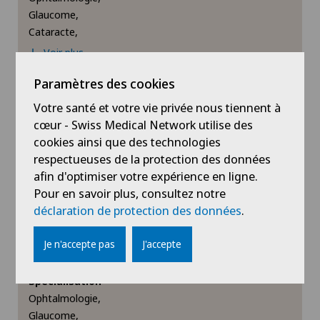
Clinique Montbrillant
Glaucome,
Cataracte,
Clinique Valmont
Voir plus
Consultations dans le Haut Valais
Paramètres des cookies
Prendre rendez-vous
Votre santé et votre vie privée nous tiennent à
Cugnasco
cœur - Swiss Medical Network utilise des
cookies ainsi que des technologies
Voir profil
Faido
respectueuses de la protection des données
afin d'optimiser votre expérience en ligne.
Pour en savoir plus, consultez notre
Hôpital de La Providence
déclaration de protection des données
.
Hôpital de Moutier
Swiss Visio
Je n'accepte pas
J'accepte
Dr méd. Ségolène Roemer
Hôpital de Saint-Imier
Spécialisation
Ophtalmologie,
Ladies Permanence Stadelhofen
Glaucome,