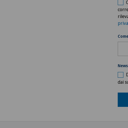
corr
rilev
priv
Come 
News
dai s