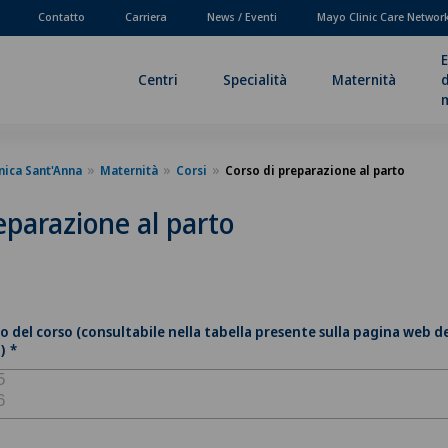
Contatto
Carriera
News / Eventi
Mayo Clinic Care Networ
E
Centri
Specialità
Maternità
d
nica Sant'Anna
Maternità
Corsi
Corso di preparazione al parto
eparazione al parto
o del corso (consultabile nella tabella presente sulla pagina web d
)