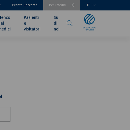
k
Pronto Soccorso
Per i medici
IT
lenco
Pazienti
Su
ei
e
di
medici
visitatori
noi
el