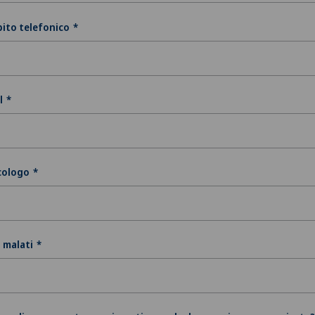
ito telefonico
l
cologo
 malati