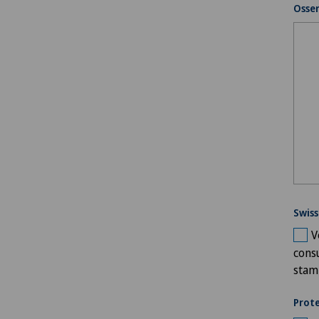
Osser
Swiss
V
consu
stami
Prote