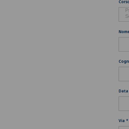
Corso
Nom
Cog
Data 
Via