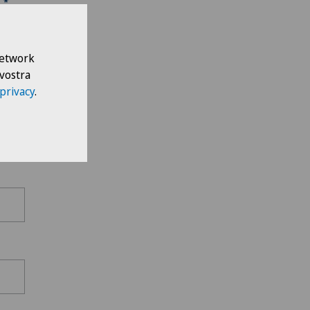
ella
lla
 Network
 vostra
 privacy
.