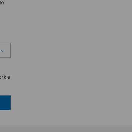
no
ork e