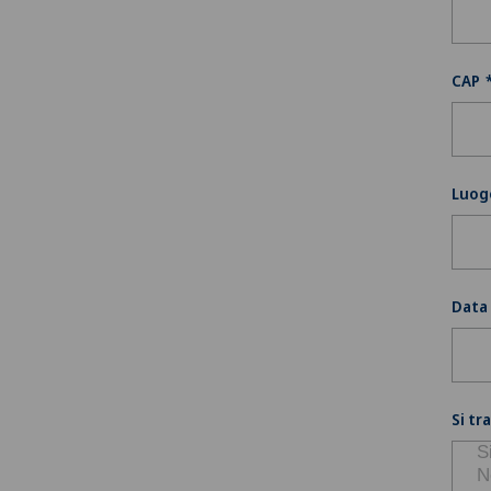
CAP
Luog
Data 
Si tr