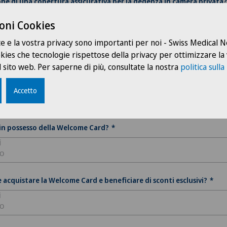
ne di una copertura assicurativa per la degenza in camera privata?
azienti con tale copertura possono beneficiare gratuitamente d
oni Cookies
come Card.
momento dell’iscrizione è necessario presentare un attestato de
te e la vostra privacy sono importanti per noi - Swiss Medical
sa malati comprovante la copertura privata per il parto, da
ookies che tecnologie rispettose della privacy per ottimizzare la
smettere all’indirizzo e-mail mamie@clinicasantanna.ch.
 sito web. Per saperne di più, consultate la nostra
politica sulla
Accetto
 in possesso della Welcome Card?
 acquistare la Welcome Card e beneficiare di sconti esclusivi?