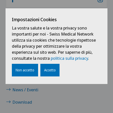
Impostazioni Cookies
La vostra salute e la vostra privacy sono
Collegamenti
importanti per noi - Swiss Medical Network
utilizza sia cookies che tecnologie rispettose
Mayo Clinic Care Network
della privacy per ottimizzare la vostra
esperienza sul sito web. Per saperne di più,
Mayo Clinic Health Library
consultate la nostra
politica sulla privacy
.
Contatto
Non accetto
Accetto
Carriera
News / Eventi
Download