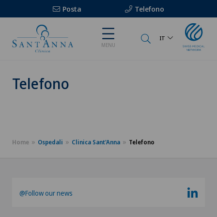
Posta
Telefono
IT
MENU
Telefono
Home
Ospedali
Clinica Sant'Anna
Telefono
@Follow our news