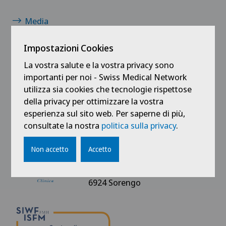
Media
I nostri partner
Impostazioni Cookies
La vostra salute e la vostra privacy sono
Impressum
importanti per noi - Swiss Medical Network
utilizza sia cookies che tecnologie rispettose
Protezione dei dati
della privacy per ottimizzare la vostra
esperienza sul sito web. Per saperne di più,
consultate la nostra
politica sulla privacy
.
Non accetto
Accetto
Clinica Sant'Anna
Via Sant'Anna 1
6924 Sorengo