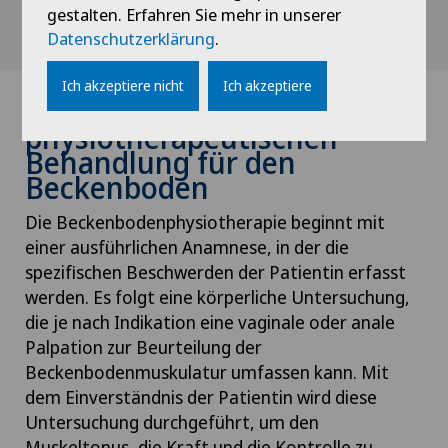
den Beckenboden zu entlasten.
gestalten. Erfahren Sie mehr in unserer
Datenschutzerklärung
.
Ich akzeptiere nicht
Ich akzeptiere
Verlauf der
physiotherapeutischen
Behandlung für den
Beckenboden
Die Beckenbodenphysiotherapie beginnt mit
einer ausführlichen Anamnese, in der die
spezifischen Beschwerden der Patientin erfasst
werden. Es folgt eine körperliche Untersuchung,
die je nach Indikation eine vaginale oder anale
Palpation zur Beurteilung der
Beckenbodenmuskulatur umfassen kann. Mit
dem Einverständnis der Patientin wird diese
Untersuchung durchgeführt, um den
Muskeltonus, die Kraft und die Kontrolle zu