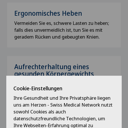
Ergonomisches Heben
Vermeiden Sie es, schwere Lasten zu heben;
falls dies unvermeidlich ist, tun Sie es mit
geradem Rücken und gebeugten Knien.
Aufrechterhaltung eines
gesunden Körpergewichts
Zur Senkung des intraabdominalen Drucks.
Cookie-Einstellungen
Ihre Gesundheit und Ihre Privatsphäre liegen
uns am Herzen - Swiss Medical Network nutzt
sowohl Cookies als auch
Haltungsschulung
datenschutzfreundliche Technologien, um
Nehmen Sie eine aufrechte Haltung ein, um
Ihre Webseiten-Erfahrung optimal zu