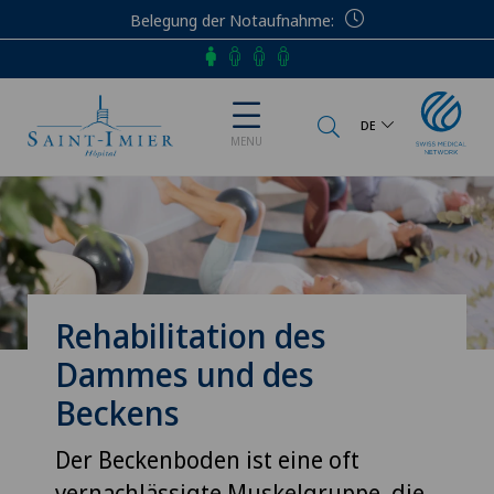
Belegung der Notaufnahme
Telefon
DE
MENU
Rehabilitation des
Dammes und des
Beckens
Der Beckenboden ist eine oft
vernachlässigte Muskelgruppe, die