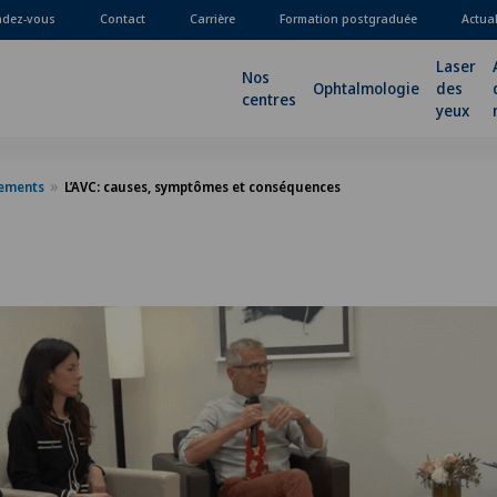
ndez-vous
Contact
Carrière
Formation postgraduée
Actua
Laser
Nos
Ophtalmologie
des
centres
yeux
nements
L’AVC: causes, symptômes et conséquences