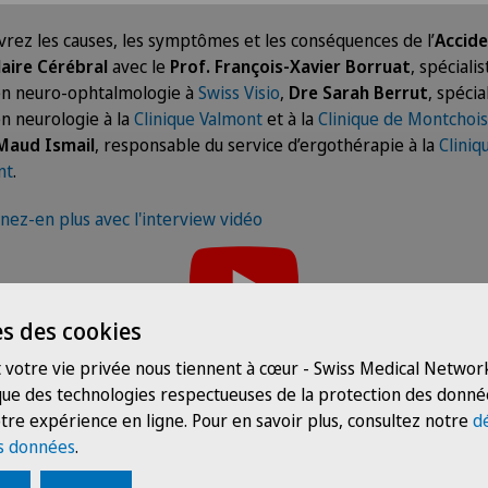
rez les causes, les symptômes et les conséquences de l’
Accid
aire Cérébral
avec le
Prof. François-Xavier Borruat
, spécialis
n neuro-ophtalmologie à
Swiss Visio
,
Dre Sarah Berrut
, spécia
n neurologie à la
Clinique Valmont
et à la
Clinique de Montchois
aud Ismail
, responsable du service d’ergothérapie à la
Cliniq
nt
.
ez-en plus avec l'interview vidéo
icher ce contenu, vous devez accepter l’utilis
lez activer l’option correspondante dans les paramètres des co
s des cookies
Paramètres des cookies
Nos intervenants
 votre vie privée nous tiennent à cœur - Swiss Medical Network
 que des technologies respectueuses de la protection des donné
tre expérience en ligne. Pour en savoir plus, consultez notre
d
s données
.