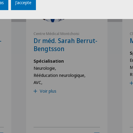
pas
J'accepte
Centre Médical Montchoisi
C
-
Dr méd. Sarah Berrut-
Bengtsson
S
E
Spécialisation
M
Neurologie,
R
Rééducation neurologique,
AVC,
Voir plus