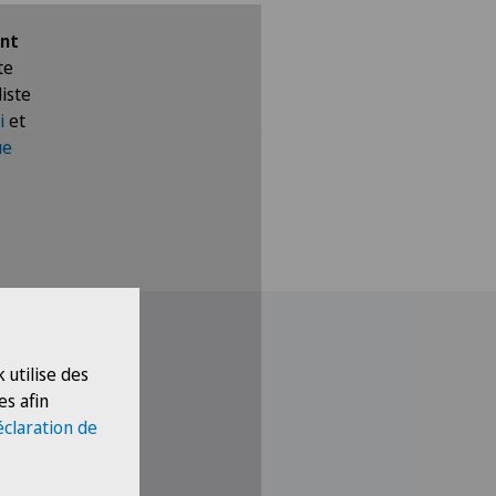
ent
te
liste
i
et
ue
ation de cookies.
okies.
 utilise des
es afin
éclaration de