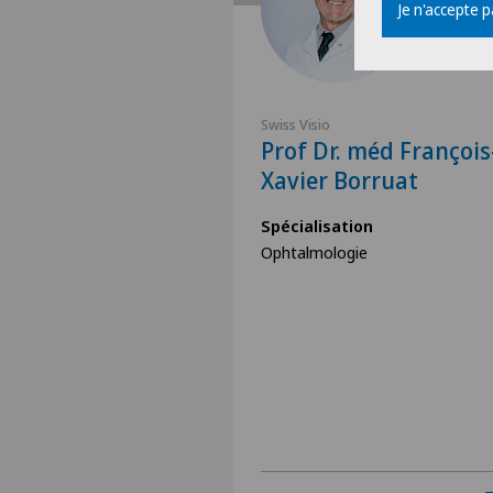
Je n'accepte 
Swiss Visio
Prof Dr. méd François
Xavier Borruat
Spécialisation
Ophtalmologie