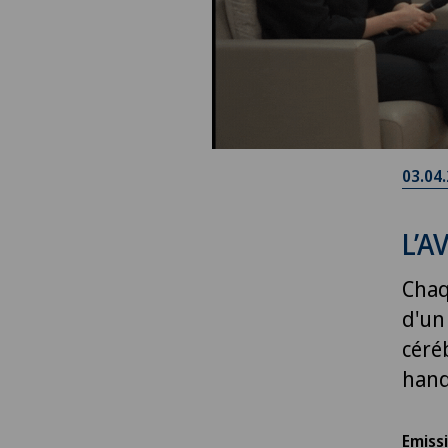
03.04
L’A
Chaq
d'un
céré
hand
Emiss