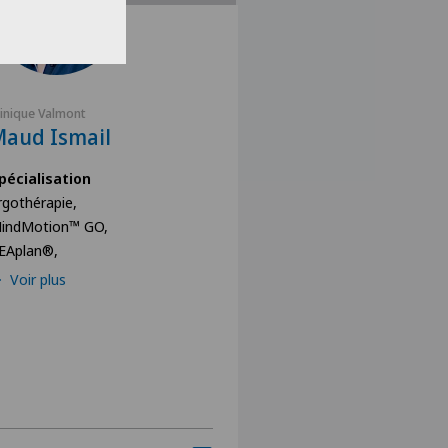
linique Valmont
Maud Ismail
pécialisation
rgothérapie,
indMotion™ GO,
EAplan®,
Voir plus