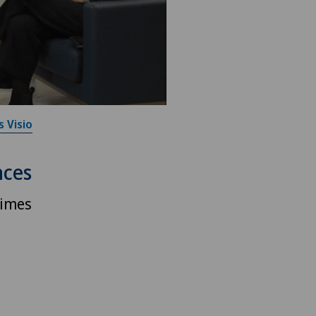
s Visio
nces
times