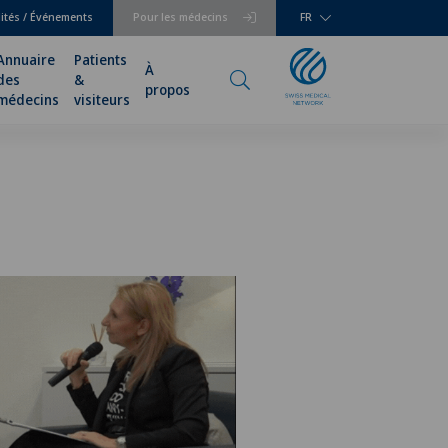
lités / Événements
Pour les médecins
FR
Annuaire
Patients
À
des
&
propos
médecins
visiteurs