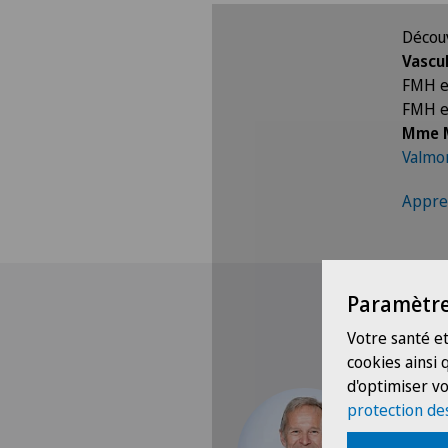
Découv
Vascul
FMH e
FMH e
Mme M
Valmo
Appren
Pour pouvoir aff
Veuil
Paramètre
Votre santé et
cookies ainsi
d'optimiser vo
protection de