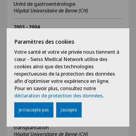
Unité de gastroentérologie
Hôpital Universitaire de Berne (CH)
2003 - 2004
Chef de clinique
Unité d'endocrinologie (programme
Paramètres des cookies
ambulatoire sur l'obésité)
Votre santé et votre vie privée nous tiennent à
Hôpital Universitaire de Berne (CH)
cœur - Swiss Medical Network utilise des
cookies ainsi que des technologies
2001 - 2002
respectueuses de la protection des données
Chef de clinique
afin d'optimiser votre expérience en ligne.
Département de chirurgie
Pour en savoir plus, consultez notre
Centre Hospitalier de Bienne (CH)
déclaration de protection des données
.
2001
Je n'accepte pas
J'accepte
Chef de clinique
Département de chirurgie viscérale et de
transplantation
Hôpital Universitaire de Berne (CH)