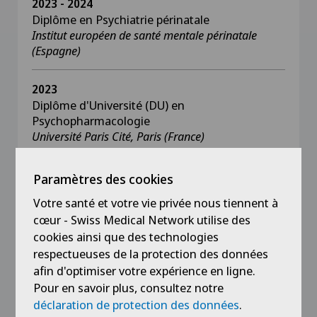
2023 - 2024
Diplôme en Psychiatrie périnatale
Institut européen de santé mentale périnatale
(Espagne)
2023
Diplôme d'Université (DU) en
Psychopharmacologie
Université Paris Cité, Paris (France)
2022
Paramètres des cookies
Diplôme de formation continue (DAS) en
Votre santé et votre vie privée nous tiennent à
psychothérapie cognitivo-comportementale
cœur - Swiss Medical Network utilise des
Université de Genève, Genève
cookies ainsi que des technologies
respectueuses de la protection des données
2020 - 2021
afin d'optimiser votre expérience en ligne.
Formation théorique approfondie en
Pour en savoir plus, consultez notre
psychiatrie et psychothérapie de la personne
déclaration de protection des données
.
âgée