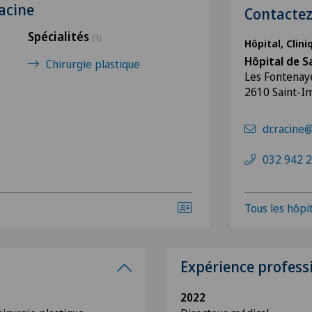
acine
Contacte
Spécialités
(1)
Hôpital, Clin
Hôpital de S
Chirurgie plastique
Les Fontenay
2610 Saint-I
dr.racine
032 942 2
Tous les hôpit
Expérience profess
2022