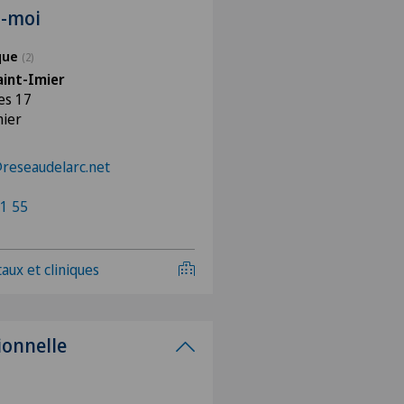
z-moi
ique
(2)
aint-Imier
es 17
mier
@reseaudelarc.net
1 55
aux et cliniques
ionnelle