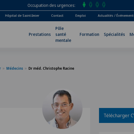
Occupation des urgences
Hôpital de Saint-Imier
Contact
Emploi
Actualités / Événement
Pôle
Prestations
santé
Formation
Spécialités
M
mentale
r
Médecins
Dr méd. Christophe Racine
Télécharger C