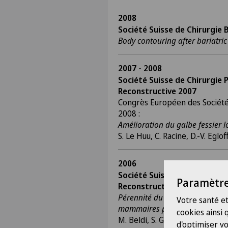
2008
Société Suisse de Chirurgie 
Body contouring after bariatric
2007 - 2008
Société Suisse de Chirurgie 
Reconstructive 2007
Congrès Européen des Société
2008 :
Amélioration du galbe fessier lo
S. Le Huu, C. Racine, D.-V. Eglof
2006
Société Suisse de Chirurgie 
Paramètre
Reconstructive 2006 :
Pérennité du lipomodelage dans
Votre santé et
mammaires par lambeau latiss
cookies ainsi
M. Beldi, S. Garson, D. Espinoza,
d'optimiser vo