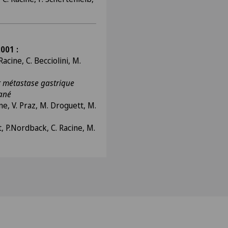
001 :
 Racine, C. Becciolini, M.
r métastase gastrique
ané
ne, V. Praz, M. Droguett, M.
t, P.Nordback, C. Racine, M.