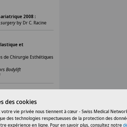
Bariatrique 2008 :
 surgery
by Dr C. Racine
Plastique et
s de Chirurgie Esthétiques
rs Bodylift
f
Plastique et
s des cookies
 les reconstructions
 votre vie privée nous tiennent à cœur - Swiss Medical Network
imus dorsi
 que des technologies respectueuses de la protection des donné
 M. Ciaffi, C. Racine, P.
tre expérience en ligne. Pour en savoir plus, consultez notre
d