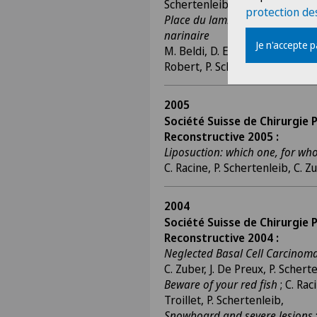
Schertenleib
protection de
Place du lambeau de Texier dans
narinaire
Je n'accepte 
M. Beldi, D. Espinoza, C. Racine, 
Robert, P. Schertenleib
2005
Société Suisse de Chirurgie 
Reconstructive 2005 :
Liposuction: which one, for w
C. Racine, P. Schertenleib
2004
Société Suisse de Chirurgie 
Reconstructive 2004 :
Neglected Basal Cell Carcinom
C. Zuber, J. De Preux, P. Schert
Beware of your red fish
; C. Rac
Troillet, P. Schertenleib,
Snowboard and severe lesions