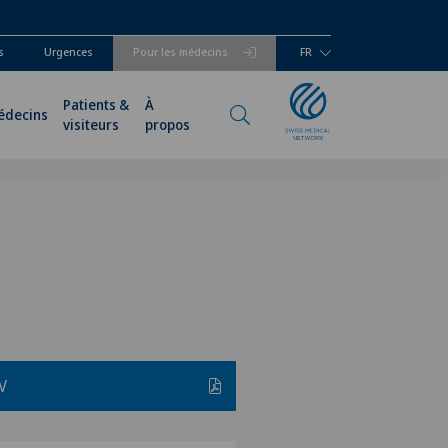
s
Urgences
Pour les médecins
FR
Patients &
À
édecins
visiteurs
propos
V