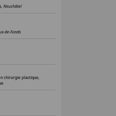
s, Neuchâtel
ux-de-Fonds
 chirurgie plastique,
ue