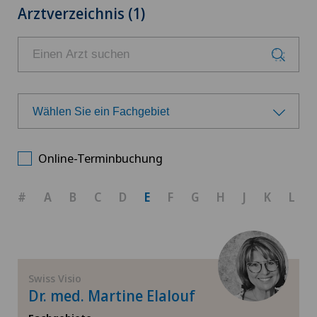
Arztverzeichnis (1)
Wählen Sie ein Fachgebiet
Wählen Sie ein Fachgebiet
Online-Terminbuchung
Hornhauttransplantation
#
A
B
C
D
E
F
G
H
J
K
L
Kinderaugenkrankheiten
Netzhaut- und Makulaerkrankungen
Swiss Visio
Dr. med. Martine Elalouf
Netzhautchirurgie