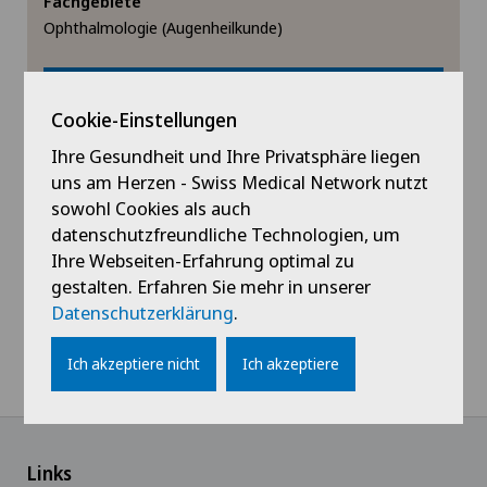
Fachgebiete
Ophthalmologie (Augenheilkunde)
Ophthalmologie (Augenheilkunde)
Retina
Termin vereinbaren
Cookie-Einstellungen
Schielen
Ihre Gesundheit und Ihre Privatsphäre liegen
Profil ansehen
uns am Herzen - Swiss Medical Network nutzt
sowohl Cookies als auch
datenschutzfreundliche Technologien, um
Ihre Webseiten-Erfahrung optimal zu
gestalten. Erfahren Sie mehr in unserer
Datenschutzerklärung
.
Ich akzeptiere nicht
Ich akzeptiere
Links