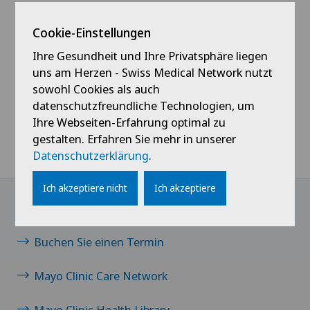
Hat dieser Filter andere Effekte auf unseren Körper
und unsere Gesundheit?
Cookie-Einstellungen
Ihre Gesundheit und Ihre Privatsphäre liegen
Erfahren Sie die Antworten unter diesem
Link.
uns am Herzen - Swiss Medical Network nutzt
sowohl Cookies als auch
datenschutzfreundliche Technologien, um
Home
Swiss Visio
News / Events
Ihre Webseiten-Erfahrung optimal zu
gestalten. Erfahren Sie mehr in unserer
Brillen mit Blaulichtfilter: Was Sie schon immer darüber wissen
Datenschutzerklärung
.
wollten
Ich akzeptiere nicht
Ich akzeptiere
Links
Buchen Sie einen Termin
Mayo Clinic Care Network
Mayo Clinic Health Library