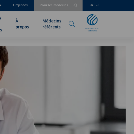
k
Urgences
Pour les médecins
FR
s
À
Médecins
propos
référents
rs