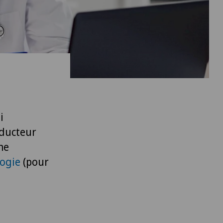
i
oducteur
me
logie
(pour