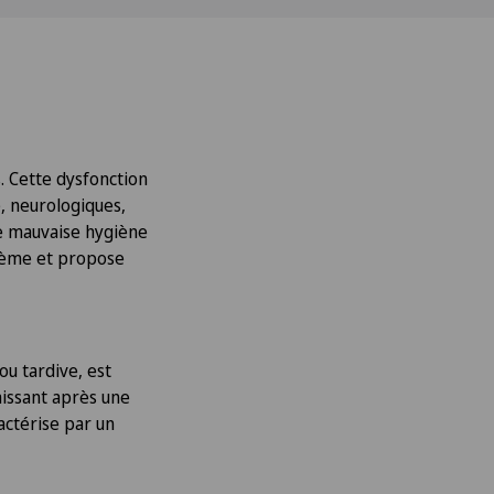
. Cette dysfonction
, neurologiques,
ne mauvaise hygiène
blème et propose
ou tardive, est
aissant après une
actérise par un