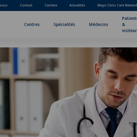
-vous
Contact
Carrière
Actualités
Mayo Clinic Care Networ
Patient
Centres
Spécialités
Médecins
&
visiteu