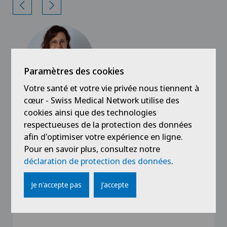
Paramètres des cookies
Votre santé et votre vie privée nous tiennent à
cœur - Swiss Medical Network utilise des
cookies ainsi que des technologies
Clinique de Genolier
Dr méd. Cristina Bassi
respectueuses de la protection des données
afin d'optimiser votre expérience en ligne.
Spécialisation
Pour en savoir plus, consultez notre
Chirurgie orthopédique,
déclaration de protection des données
.
Chirurgie de l’épaule,
Chirurgie du coude,
Je n'accepte pas
J'accepte
Voir plus