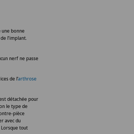
te une bonne
de l’implant.
aucun nerf ne passe
ces de l’
arthrose
s est détachée pour
lon le type de
contre-pièce
er avec du
. Lorsque tout