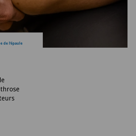
e de l’épaule
le
rthrose
cteurs