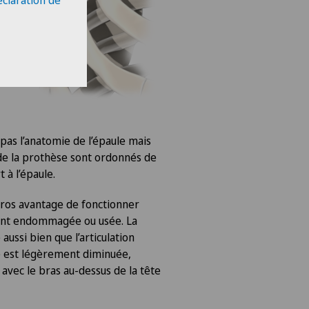
éclaration de
pas l’anatomie de l’épaule mais
de la prothèse sont ordonnés de
 à l’épaule.
gros avantage de fonctionner
ent endommagée ou usée. La
ussi bien que l’articulation
é est légèrement diminuée,
avec le bras au-dessus de la tête