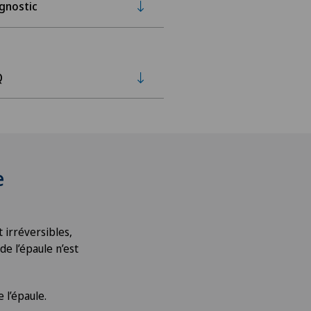
gnostic
Q
e
t irréversibles,
de l’épaule n’est
 l’épaule.