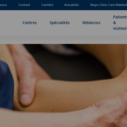
-vous
Contact
Carrière
Actualités
Mayo Clinic Care Networ
Patient
Centres
Spécialités
Médecins
&
visiteu