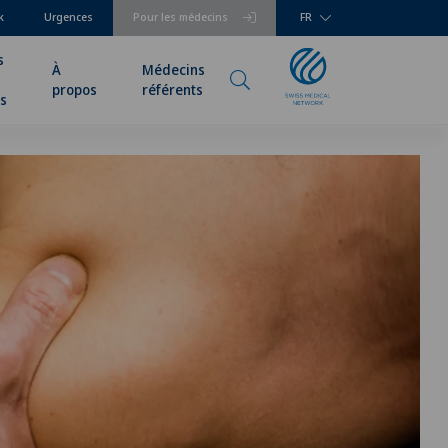
k
Urgences
Pour les médecins
FR
s
À
Médecins
propos
référents
rs