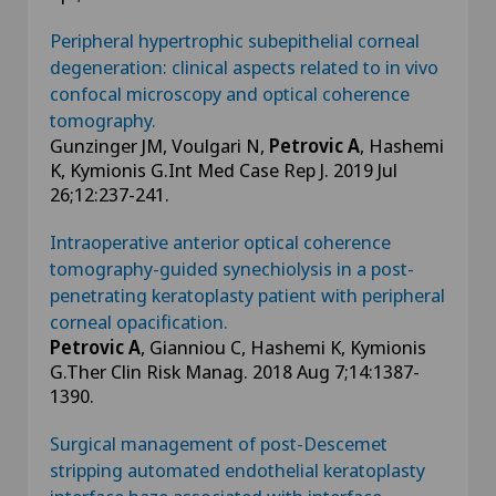
Peripheral hypertrophic subepithelial corneal
degeneration: clinical aspects related to in vivo
confocal microscopy and optical coherence
tomography.
Gunzinger JM, Voulgari N,
Petrovic A
, Hashemi
K, Kymionis G.Int Med Case Rep J. 2019 Jul
26;12:237-241.
Intraoperative anterior optical coherence
tomography-guided synechiolysis in a post-
penetrating keratoplasty patient with peripheral
corneal opacification.
Petrovic A
, Gianniou C, Hashemi K, Kymionis
G.Ther Clin Risk Manag. 2018 Aug 7;14:1387-
1390.
Surgical management of post-Descemet
stripping automated endothelial keratoplasty