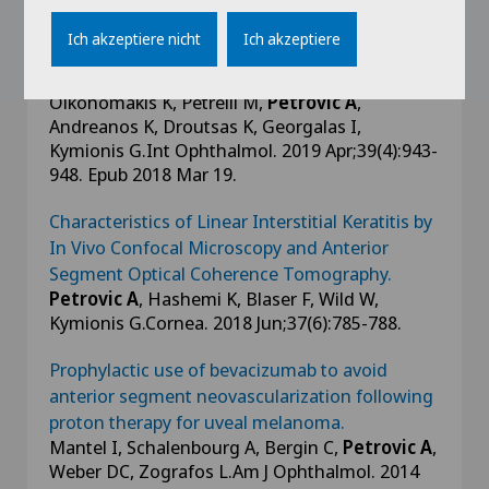
Epithelial map-guided anterior stromal
Ich akzeptiere nicht
Ich akzeptiere
micropuncture for the treatment of recurrent
corneal erosion syndrome.
Oikonomakis K, Petrelli M,
Petrovic A
,
Andreanos K, Droutsas K, Georgalas I,
Kymionis G.Int Ophthalmol. 2019 Apr;39(4):943-
948. Epub 2018 Mar 19.
Characteristics of Linear Interstitial Keratitis by
In Vivo Confocal Microscopy and Anterior
Segment Optical Coherence Tomography.
Petrovic A
, Hashemi K, Blaser F, Wild W,
Kymionis G.Cornea. 2018 Jun;37(6):785-788.
Prophylactic use of bevacizumab to avoid
anterior segment neovascularization following
proton therapy for uveal melanoma.
Mantel I, Schalenbourg A, Bergin C,
Petrovic A
,
Weber DC, Zografos L.Am J Ophthalmol. 2014