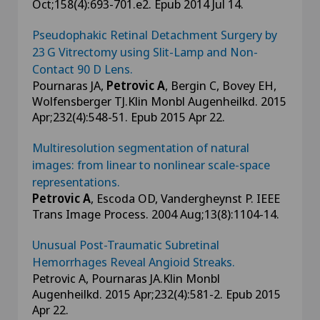
Oct;158(4):693-701.e2. Epub 2014 Jul 14.
Pseudophakic Retinal Detachment Surgery by
23 G Vitrectomy using Slit-Lamp and Non-
Contact 90 D Lens.
Pournaras JA,
Petrovic A
, Bergin C, Bovey EH,
Wolfensberger TJ.Klin Monbl Augenheilkd. 2015
Apr;232(4):548-51. Epub 2015 Apr 22.
Multiresolution segmentation of natural
images: from linear to nonlinear scale-space
representations.
Petrovic A
, Escoda OD, Vandergheynst P. IEEE
Trans Image Process. 2004 Aug;13(8):1104-14.
Unusual Post-Traumatic Subretinal
Hemorrhages Reveal Angioid Streaks.
Petrovic A, Pournaras JA.Klin Monbl
Augenheilkd. 2015 Apr;232(4):581-2. Epub 2015
Apr 22.