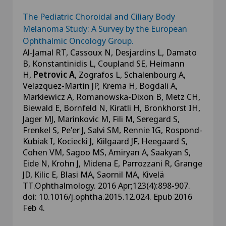
The Pediatric Choroidal and Ciliary Body
Melanoma Study: A Survey by the European
Ophthalmic Oncology Group.
Al-Jamal RT, Cassoux N, Desjardins L, Damato
B, Konstantinidis L, Coupland SE, Heimann
H,
Petrovic A
, Zografos L, Schalenbourg A,
Velazquez-Martin JP, Krema H, Bogdali A,
Markiewicz A, Romanowska-Dixon B, Metz CH,
Biewald E, Bornfeld N, Kiratli H, Bronkhorst IH,
Jager MJ, Marinkovic M, Fili M, Seregard S,
Frenkel S, Pe'er J, Salvi SM, Rennie IG, Rospond-
Kubiak I, Kociecki J, Kiilgaard JF, Heegaard S,
Cohen VM, Sagoo MS, Amiryan A, Saakyan S,
Eide N, Krohn J, Midena E, Parrozzani R, Grange
JD, Kilic E, Blasi MA, Saornil MA, Kivelä
TT.Ophthalmology. 2016 Apr;123(4):898-907.
doi: 10.1016/j.ophtha.2015.12.024. Epub 2016
Feb 4.