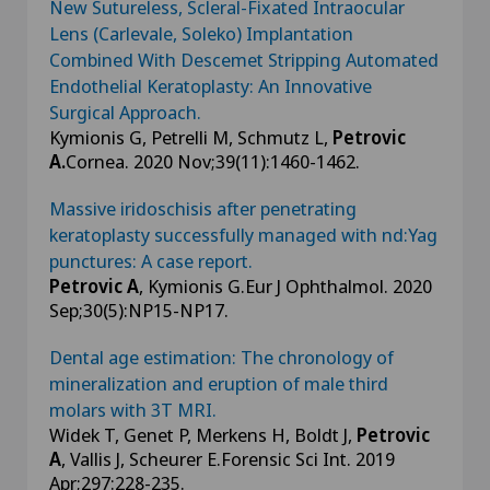
New Sutureless, Scleral-Fixated Intraocular
Lens (Carlevale, Soleko) Implantation
Combined With Descemet Stripping Automated
Endothelial Keratoplasty: An Innovative
Surgical Approach.
Kymionis G, Petrelli M, Schmutz L,
Petrovic
A.
Cornea. 2020 Nov;39(11):1460-1462.
Massive iridoschisis after penetrating
keratoplasty successfully managed with nd:Yag
punctures: A case report.
Petrovic A
, Kymionis G.Eur J Ophthalmol. 2020
Sep;30(5):NP15-NP17.
Dental age estimation: The chronology of
mineralization and eruption of male third
molars with 3T MRI.
Widek T, Genet P, Merkens H, Boldt J,
Petrovic
A
, Vallis J, Scheurer E.Forensic Sci Int. 2019
Apr;297:228-235.