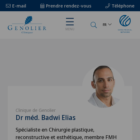
E-mail
Prendre rendez-vous
Téléphone
FR
MENU
Clinique de Genolier
Dr méd. Badwi Elias
Spécialiste en Chirurgie plastique,
reconstructive et esthétique, membre FMH