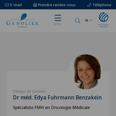
E-mail
Prendre rendez-vous
Téléphone
FR
MENU
Clinique de Genolier
Dr méd. Edya Fuhrmann Benzakein
Spécialiste FMH en Oncologie Médicale