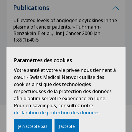
Publications
« Elevated levels of angiogenic cytokines in the
plasma of cancer patients. » Fuhrmann-
Benzakein E et al., Int J Cancer 2000 Jan
1:85(1):40-5
« Inducible and irreversible control of gene
expression using a single transgene. »
Paramètres des cookies
Fuhrmann-Benzakein E et al, NAS 2000 Dec
Votre santé et votre vie privée nous tiennent à
1 :28 (23) :E99
cœur - Swiss Medical Network utilise des
cookies ainsi que des technologies
respectueuses de la protection des données
afin d'optimiser votre expérience en ligne.
Pour en savoir plus, consultez notre
déclaration de protection des données
.
Actualités
Je n'accepte pas
J'accepte