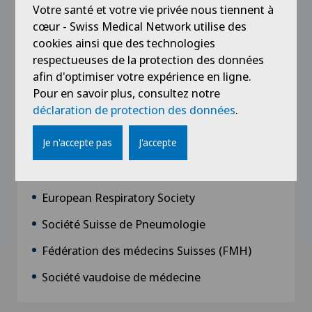
de Biologie et Médecine), Université de
Votre santé et votre vie privée nous tiennent à
Lausanne
cœur - Swiss Medical Network utilise des
cookies ainsi que des technologies
respectueuses de la protection des données
1995 - 2002
Diplôme fédéral de médecin, Université de
afin d'optimiser votre expérience en ligne.
Lausanne
Pour en savoir plus, consultez notre
déclaration de protection des données
.
Je n'accepte pas
J'accepte
Affiliations
European Respiratory Society
Société Suisse de Pneumologie
Fédération des médecins Suisses (FMH)
Société vaudoise de médecine