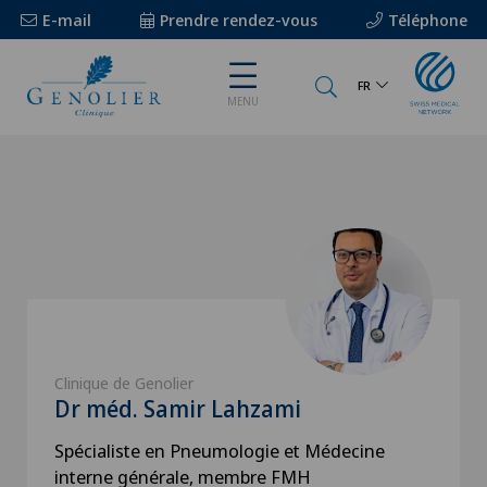
E-mail
Prendre rendez-vous
Téléphone
FR
MENU
Clinique de Genolier
Dr méd. Samir Lahzami
Spécialiste en Pneumologie et Médecine
interne générale, membre FMH