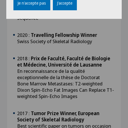
Je n'accepte pas
J'accepte
Qualitative and Quantitative Analysis of a
Single Fast Spin Echo T2-weighted Dixon
Sequence
2020 :
Travelling Fellowship Winner
Swiss Society of Skeletal Radiology
2018 :
Prix de Faculté, Faculté de Biologie
et Médecine, Université de Lausanne
En reconnaissance de la qualité
exceptionnelle de la thèse de Doctorat
Bone Marrow Metastases: T2-weighted
Dixon Spin-Echo Fat Images Can Replace T1-
weighted Spin-Echo Images
2017 :
Tumor Prize Winner, European
Society of Skeletal Radiology
Best scientific paper on tumors on occasion