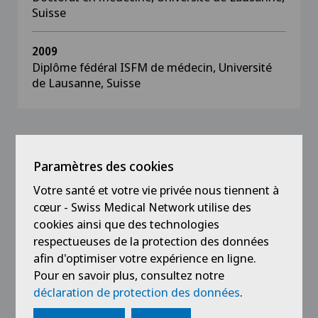
Suisse
2009
Diplôme fédéral ISFM de médecin, Université
de Lausanne, Suisse
Prix
Paramètres des cookies
Votre santé et votre vie privée nous tiennent à
2021 :
ESSR-SSR Prize Winner, European
Society of Skeletal Radiology
cœur - Swiss Medical Network utilise des
Best oral presentation on occasion of the
cookies ainsi que des technologies
annual scientific meeting
respectueuses de la protection des données
Sebastien Bacher, Steven David Hajdu, Yael
afin d'optimiser votre expérience en ligne.
Maeder, Vincent Dunet, Tom Hilbert, Patrick
Pour en savoir plus, consultez notre
Omoumi
déclaration de protection des données
.
Differentiation of Benign and Malignant
Vertebral Compression Fractures Using