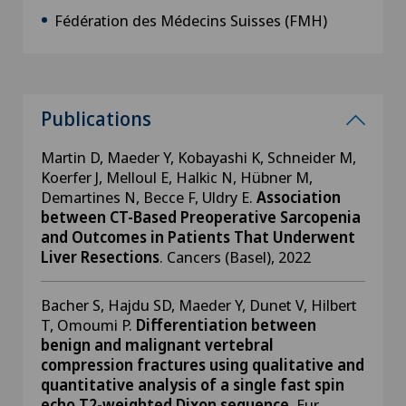
Fédération des Médecins Suisses (FMH)
Publications
Martin D, Maeder Y, Kobayashi K, Schneider M,
Koerfer J, Melloul E, Halkic N, Hübner M,
Demartines N, Becce F, Uldry E.
Association
between CT-Based Preoperative Sarcopenia
and Outcomes in Patients That Underwent
Liver Resections
. Cancers (Basel), 2022
Bacher S, Hajdu SD, Maeder Y, Dunet V, Hilbert
T, Omoumi P.
Differentiation between
benign and malignant vertebral
compression fractures using qualitative and
quantitative analysis of a single fast spin
echo T2-weighted Dixon sequence
. Eur