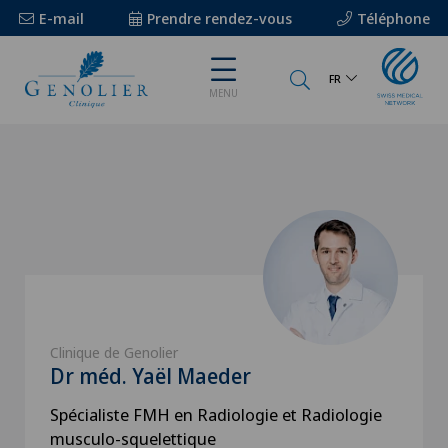
E-mail
Prendre rendez-vous
Téléphone
FR
MENU
Clinique de Genolier
Dr méd. Yaël Maeder
Spécialiste FMH en Radiologie et Radiologie
musculo-squelettique