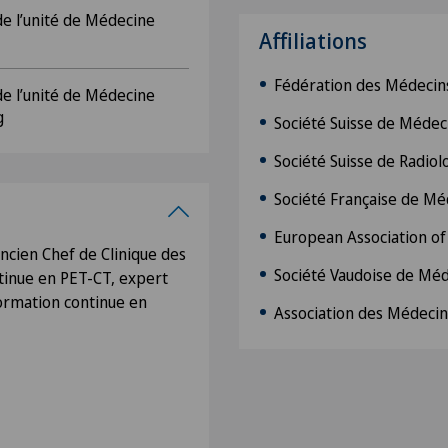
e l’unité de Médecine
Affiliations
Fédération des Médecins
e l’unité de Médecine
g
Société Suisse de Médec
Société Suisse de Radiol
Société Française de Mé
European Association of
cien Chef de Clinique des
Société Vaudoise de Mé
inue en PET-CT, expert
ormation continue en
Association des Médeci