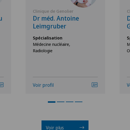
Clinique de Genolier
C
u
Dr méd. Antoine
D
Leimgruber
G
Spécialisation
S
Médecine nucléaire,
M
Radiologie
O
Voir profil
V
Voir plus