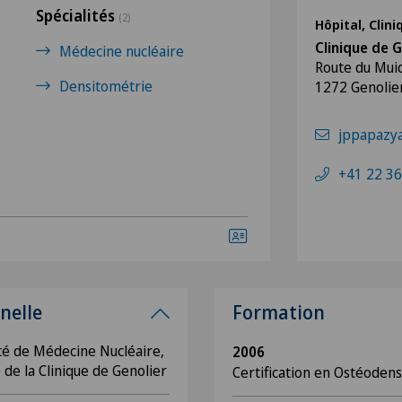
Spécialités
(2)
Hôpital, Clin
Clinique de G
Médecine nucléaire
Route du Mui
Densitométrie
1272 Genolie
jppapazya
+41 22 36
nelle
Formation
té de Médecine Nucléaire,
2006
de la Clinique de Genolier
Certification en Ostéodens