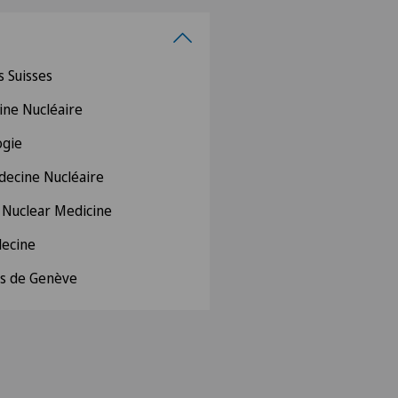
 Suisses
ine Nucléaire
ogie
decine Nucléaire
 Nuclear Medicine
decine
ns de Genève