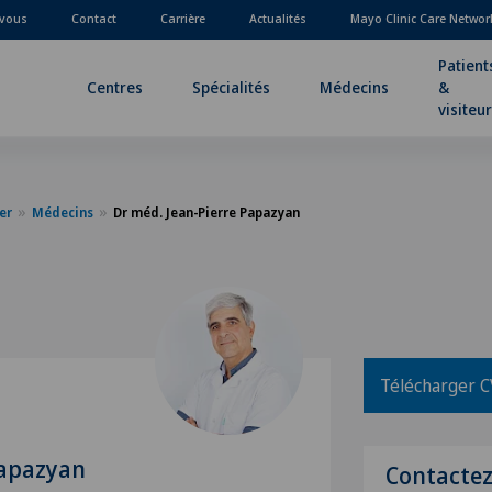
-vous
Contact
Carrière
Actualités
Mayo Clinic Care Networ
Patient
Centres
Spécialités
Médecins
&
visiteu
er
Médecins
Dr méd. Jean-Pierre Papazyan
Télécharger C
Papazyan
Contacte