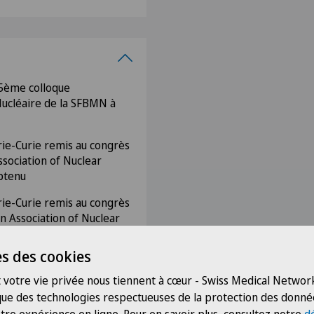
35ème colloque
ucléaire de la SFBMN à
rie-Curie remis au congrès
ssociation of Nuclear
btenu
rie-Curie remis au congrès
n Association of Nuclear
obtenu
s des cookies
inique de la Faculté de
 votre vie privée nous tiennent à cœur - Swiss Medical Network
 que des technologies respectueuses de la protection des donné