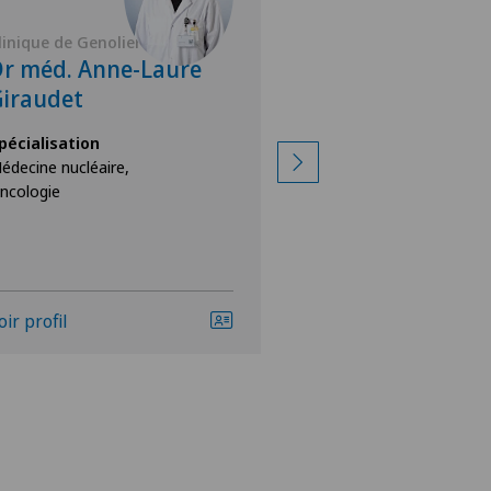
linique de Genolier
Clinique de Genolie
r méd. Anne-Laure
Dr méd. Flavi
iraudet
Tabotta
pécialisation
Spécialisation
édecine nucléaire,
Médecine nucléaire,
ncologie
Radiologie
oir profil
Voir profil