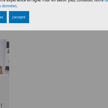
tre expérience en ligne. Pour en savoir plus, consultez notre
d
s données
.
pas
J'accepte
!