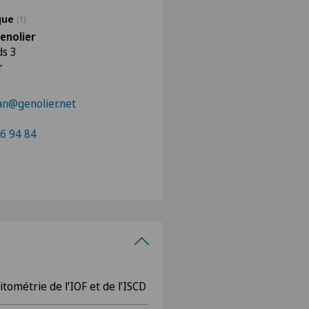
ique
(1)
enolier
ds 3
r
n@genolier.net
6 94 84
itométrie de l’IOF et de l’ISCD