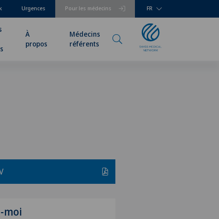
k
Urgences
Pour les médecins
FR
s
À
Médecins
propos
référents
rs
V
z-moi