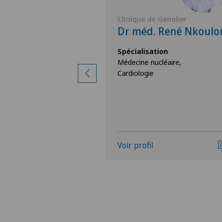
Genolier
Clinique de Genolier
Flavian
Dr méd. René Nkoulo
Spécialisation
Médecine nucléaire,
ion
Cardiologie
léaire,
Voir profil