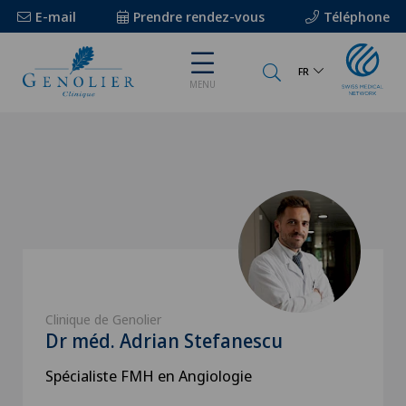
E-mail
Prendre rendez-vous
Téléphone
FR
MENU
Clinique de Genolier
Dr méd. Adrian Stefanescu
Spécialiste FMH en Angiologie