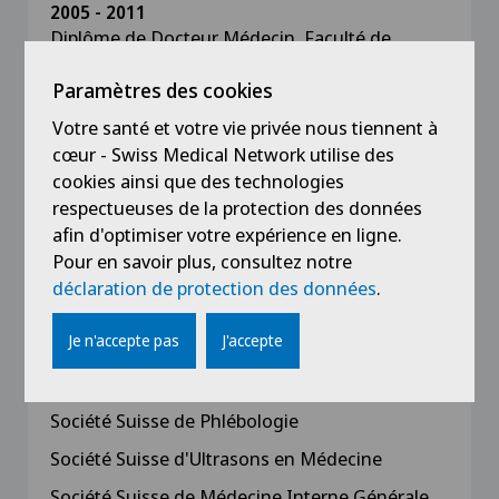
2005 - 2011
Diplôme de Docteur Médecin, Faculté de
Médecine, Université de Médecine et
Pharmacie « Carol Davila », Bucarest, Roumanie
Paramètres des cookies
de 2005 à 2011
Votre santé et votre vie privée nous tiennent à
cœur - Swiss Medical Network utilise des
cookies ainsi que des technologies
respectueuses de la protection des données
Affiliations
afin d'optimiser votre expérience en ligne.
Pour en savoir plus, consultez notre
Fédération des médecins suisses FMH
déclaration de protection des données
.
Union des Sociétés Suisses des Maladies
Je n'accepte pas
J'accepte
Vasculaires
Société Suisse d’Angiologie
Société Suisse de Phlébologie
Société Suisse d'Ultrasons en Médecine
Société Suisse de Médecine Interne Générale