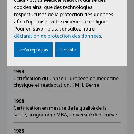
cookies ainsi que des technologies
2004
respectueuses de la protection des données
Titre de Private Docent (PD) en rhumathologie
afin d'optimiser votre expérience en ligne.
et PMR, Zurich
Pour en savoir plus, consultez notre
déclaration de protection des données
.
1999
Titre de Private Docent (PD) en médecine
Je n'accepte pas
J'accepte
physique et réadaptation (PMR), HUG
1998
Certification du Conseil Européen en médecine
physique et réadaptation, FMH, Berne
1998
Certification en mesure de la qualité de la
santé, programme MBA, Université de Genève
1983