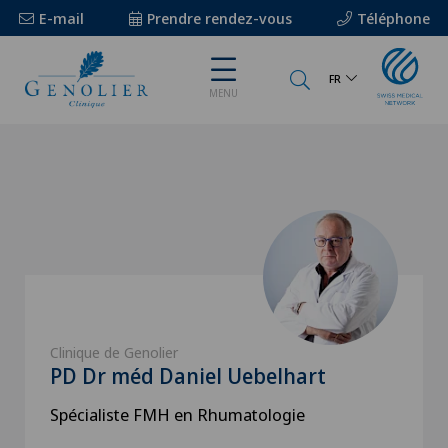
E-mail
Prendre rendez-vous
Téléphone
FR
MENU
Clinique de Genolier
PD Dr méd Daniel Uebelhart
Spécialiste FMH en Rhumatologie