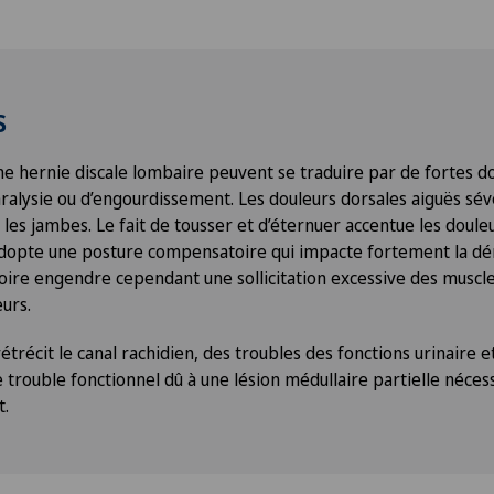
s
 hernie discale lombaire peuvent se traduire par de fortes do
ralysie ou d’engourdissement. Les douleurs dorsales aiguës sé
 les jambes. Le fait de tousser et d’éternuer accentue les doule
 adopte une posture compensatoire qui impacte fortement la d
ire engendre cependant une sollicitation excessive des muscl
urs.
rétrécit le canal rachidien, des troubles des fonctions urinaire e
e trouble fonctionnel dû à une lésion médullaire partielle néces
t.