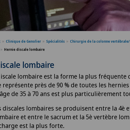
x
Clinique de Genolier
Spécialités
Chirurgie de la colonne vertébrale/
Hernie discale lombaire
iscale lombaire
iscale lombaire est la forme la plus fréquente 
le représente près de 90 % de toutes les hernies 
’âge de 35 à 70 ans est plus particulièrement t
 discales lombaires se produisent entre la 4è et
mbaire et entre le sacrum et la 5è vertèbre lom
 charge est la plus forte.