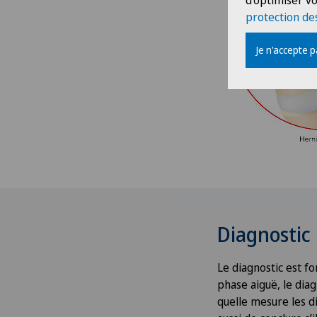
d'optimiser vo
protection de
Je n'accepte 
Diagnostic
Le diagnostic est f
phase aiguë, le dia
quelle mesure les d