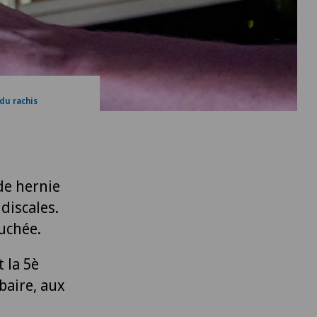
du rachis
de hernie
discales.
ouchée.
 la 5è
baire, aux