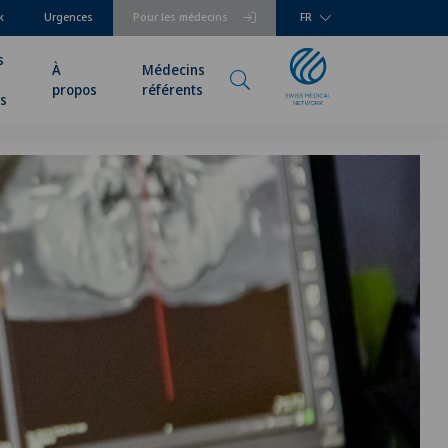
k
Urgences
Pour les médecins
FR
s
À
Médecins
propos
référents
rs