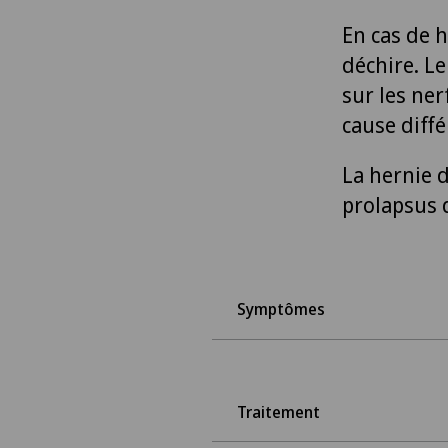
En cas de h
déchire. Le
sur les ner
cause diff
La hernie d
prolapsus 
Symptômes
Traitement