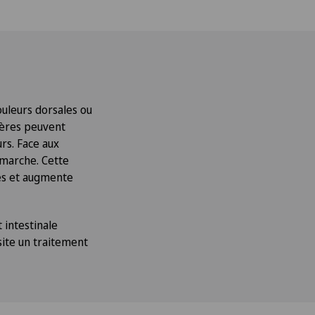
uleurs dorsales ou
vères peuvent
urs. Face aux
émarche. Cette
es et augmente
t intestinale
site un traitement