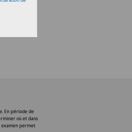
éclaration de
te. En période de
erminer où et dans
Cet examen permet