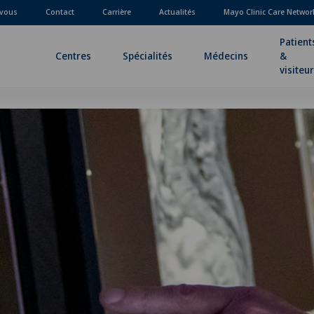
-vous
Contact
Carrière
Actualités
Mayo Clinic Care Networ
Patient
Centres
Spécialités
Médecins
&
visiteu