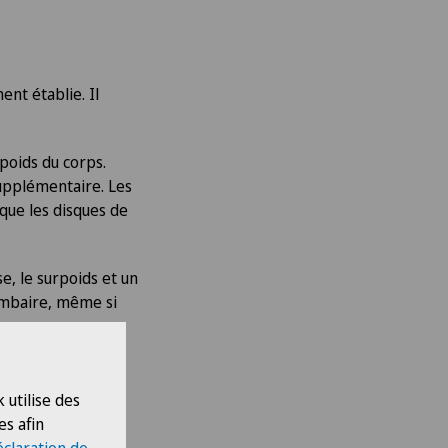
ent établie. Il
poids du corps.
supplémentaire. Les
que les disques de
e, le surpoids et un
lombaire, même si
 utilise des
es afin