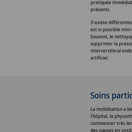
pratiquée immédiat
présents.
Il existe différente
est si possible mini
Souvent, le nettoyag
supprimer la pressi
intervertébral endo
artificiel.
Soins parti
La mobilisation a li
l’hôpital, la physio
commencer très len
des pauses en positi