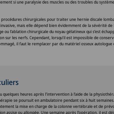
ement si une paralysie des muscles ou des troubles du systèm
s procédures chirurgicales pour traiter une hernie discale lomba
-invasive, mais elle dépend bien évidemment de la sévérité de l
e ou l’ablation chirurgicale du noyau gélatineux qui s’est échapp
on sur les nerfs. Cependant, lorsqu’il est impossible de conserv
mmagé, il faut le remplacer par du matériel osseux autologue 
culiers
eu quelques heures après l’intervention à l’aide de la physiothéra
thérapie se poursuit en ambulatoire pendant six à huit semaines.
tement la mise en charge de la colonne vertébrale et de pré
on assise ou allongée. Une semaine après l’opération, il est déj