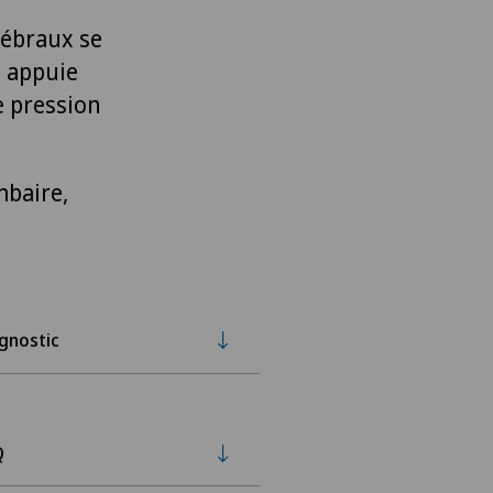
tébraux se
t appuie
e pression
mbaire,
gnostic
Q