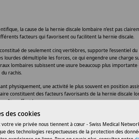
ntifique, la cause de la hernie discale lombaire n’est pas clairem
férents facteurs qui favorisent ou facilitent la hernie discale.
 constitué de seulement cinq vertèbres, supporte l’essentiel du 
s lourdes démultiplie les forces, ce qui engendre une charge 
raux lombaires subissent une usure beaucoup plus importante 
 du rachis.
ant physiquement, une activité le plus souvent en position assis
ire constituent des facteurs favorisants de la hernie discale 
en être affecté.
s des cookies
 votre vie privée nous tiennent à cœur - Swiss Medical Network
 que des technologies respectueuses de la protection des donné