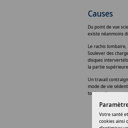
Causes
Du point de vue scie
existe néanmoins dif
Le rachis lombaire,
Soulever des charge
disques intervertéb
la partie supérieure
Un travail contraign
mode de vie sédenta
tout un chacun peut 
Paramètre
Votre santé et
cookies ainsi