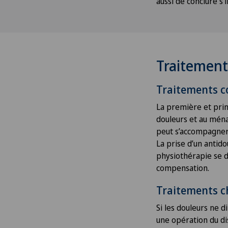
aussi de conclure s’i
Traitement
Traitements c
La première et prin
douleurs et au mén
peut s’accompagner 
La prise d’un antid
physiothérapie se d
compensation.
Traitements c
Si les douleurs ne d
une opération du di