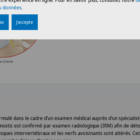
tre expérience en ligne. Pour en savoir plus, consultez notre
d
s données
.
pas
J'accepte
ormulé dans le cadre d’un examen médical auprès d’un spécialis
gnostic est confirmé par examen radiologique (IRM) afin de dét
isques intervertébraux et les nerfs avoisinants sont altérés. 