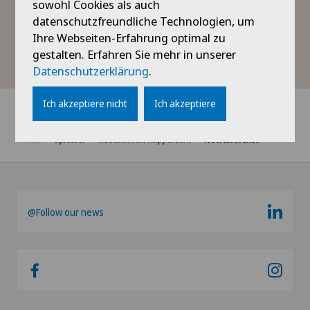
sowohl Cookies als auch
datenschutzfreundliche Technologien, um
Ihre Webseiten-Erfahrung optimal zu
1414
Rega
gestalten. Erfahren Sie mehr in unserer
Datenschutzerklärung
.
Ich akzeptiere nicht
Ich akzeptiere
Home
Spitäler
Rosenklinik Rapperswil
Notfalldienst
@Follow our news